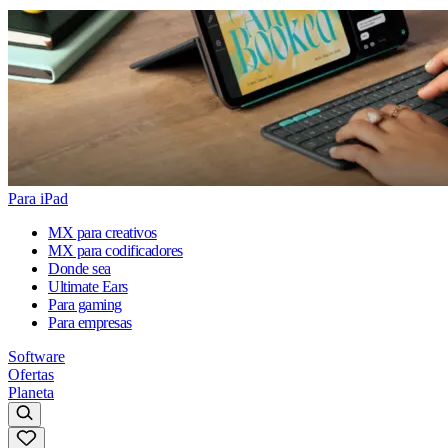
Para iPad
MX para creativos
MX para codificadores
Donde sea
Ultimate Ears
Para gaming
Para empresas
Software
Ofertas
Planeta