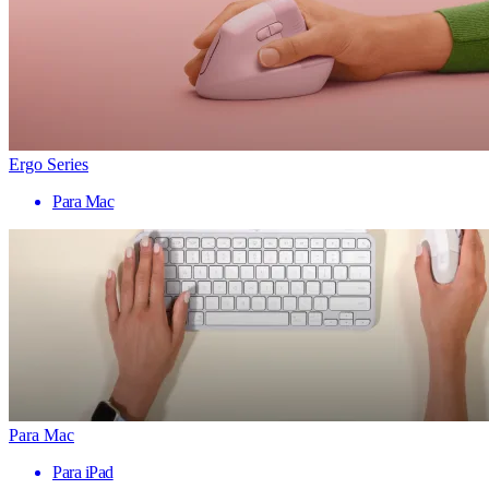
Ergo Series
Para Mac
Para Mac
Para iPad