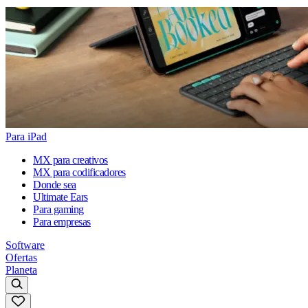
Para iPad
MX para creativos
MX para codificadores
Donde sea
Ultimate Ears
Para gaming
Para empresas
Software
Ofertas
Planeta