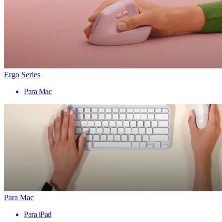
Ergo Series
Para Mac
Para Mac
Para iPad