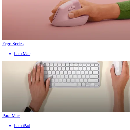
Ergo Series
Para Mac
Para Mac
Para iPad