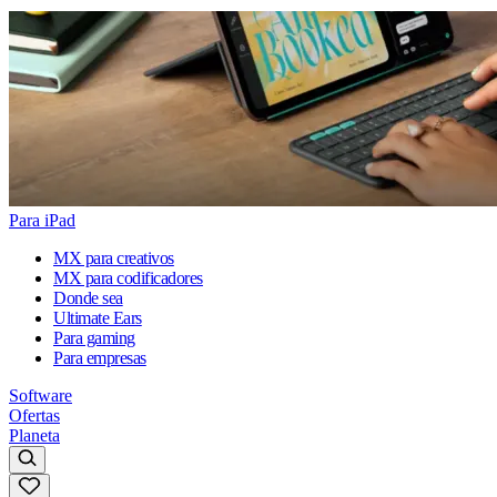
Para iPad
MX para creativos
MX para codificadores
Donde sea
Ultimate Ears
Para gaming
Para empresas
Software
Ofertas
Planeta