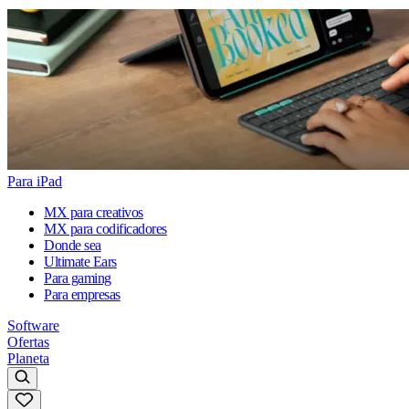
Para iPad
MX para creativos
MX para codificadores
Donde sea
Ultimate Ears
Para gaming
Para empresas
Software
Ofertas
Planeta