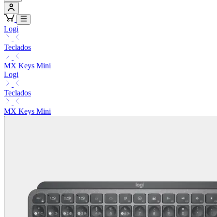
Logi
Teclados
MX Keys Mini
Logi
Teclados
MX Keys Mini