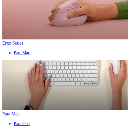
Ergo Series
Para Mac
Para Mac
Para iPad