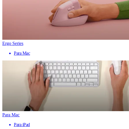
Ergo Series
Para Mac
Para Mac
Para iPad