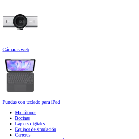
Cámaras web
Fundas con teclado para iPad
Micrófonos
Bocinas
Lápices digitales
Equipos de simulación
Carreras