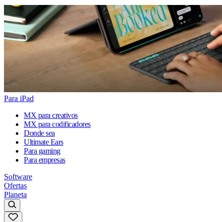
Para iPad
MX para creativos
MX para codificadores
Donde sea
Ultimate Ears
Para gaming
Para empresas
Software
Ofertas
Planeta