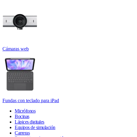
Cámaras web
Fundas con teclado para iPad
Micrófonos
Bocinas
Lápices digitales
Equipos de simulación
Carreras