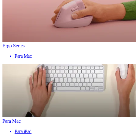
Ergo Series
Para Mac
Para Mac
Para iPad