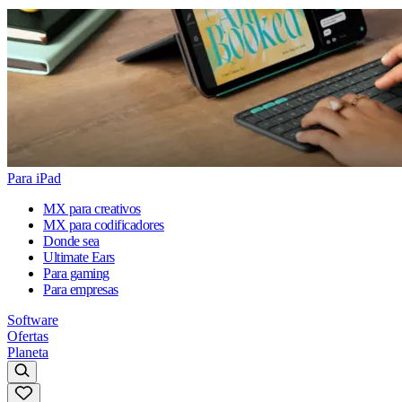
Para iPad
MX para creativos
MX para codificadores
Donde sea
Ultimate Ears
Para gaming
Para empresas
Software
Ofertas
Planeta