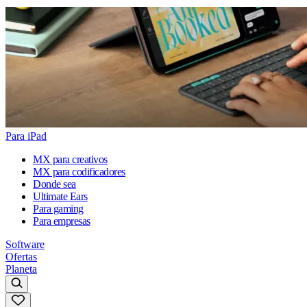
Para iPad
MX para creativos
MX para codificadores
Donde sea
Ultimate Ears
Para gaming
Para empresas
Software
Ofertas
Planeta