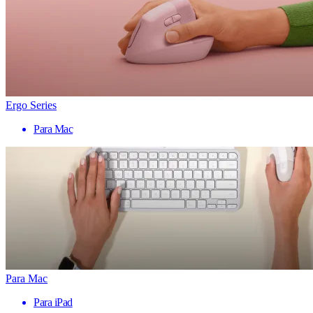
Ergo Series
Para Mac
Para Mac
Para iPad