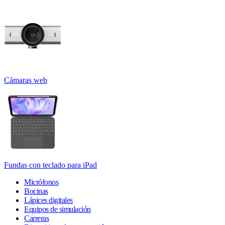
Cámaras web
Fundas con teclado para iPad
Micrófonos
Bocinas
Lápices digitales
Equipos de simulación
Carreras