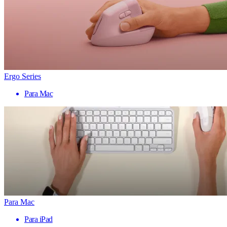
Ergo Series
Para Mac
Para Mac
Para iPad