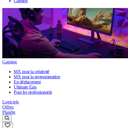
Gaming
Gaming
MX pour la créativité
MX pour la programmation
En déplacement
Ultimate Ears
Pour les professionnels
Logiciels
Offres
Planète