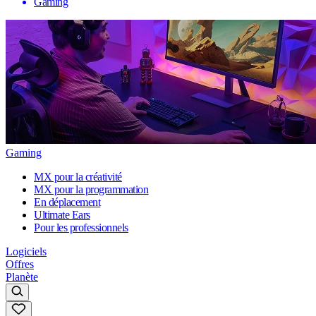
Gaming
Gaming
MX pour la créativité
MX pour la programmation
En déplacement
Ultimate Ears
Pour les professionnels
Logiciels
Offres
Planète