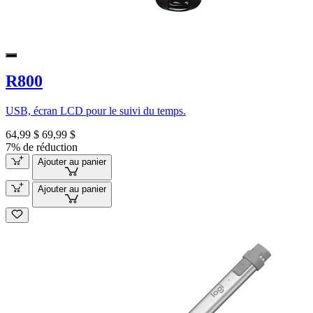
R800
USB, écran LCD pour le suivi du temps.
64,99 $
69,99 $
7% de réduction
Ajouter au panier
Ajouter au panier