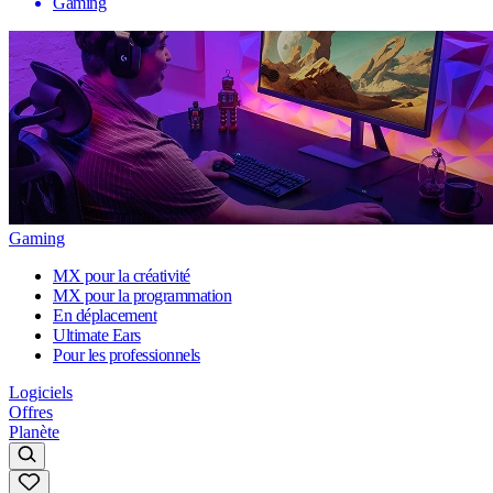
Gaming
Gaming
MX pour la créativité
MX pour la programmation
En déplacement
Ultimate Ears
Pour les professionnels
Logiciels
Offres
Planète