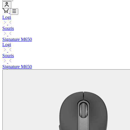
Logi
Souris
Signature M650
Logi
Souris
Signature M650