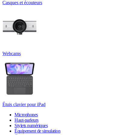
Casques et écouteurs
Webcams
Étuis clavier pour iPad
Microphones
Haut-parleurs
Stylets numériques
Équipement de simulation