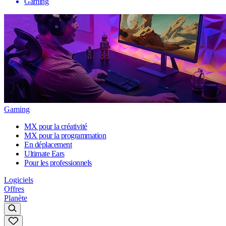
Gaming
Gaming
MX pour la créativité
MX pour la programmation
En déplacement
Ultimate Ears
Pour les professionnels
Logiciels
Offres
Planète