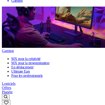
Gaming
Gaming
MX pour la créativité
MX pour la programmation
En déplacement
Ultimate Ears
Pour les professionnels
Logiciels
Offres
Planète