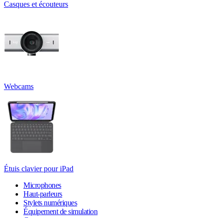
Casques et écouteurs
Webcams
Étuis clavier pour iPad
Microphones
Haut-parleurs
Stylets numériques
Équipement de simulation