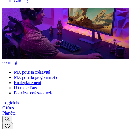
Gaming
Gaming
MX pour la créativité
MX pour la programmation
En déplacement
Ultimate Ears
Pour les professionnels
Logiciels
Offres
Planète