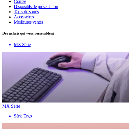
Course
Dispositifs de présentation
Tapis de souris
Accessoires
Meilleures ventes
Des achats qui vous ressemblent
MX Série
MX Série
Série Ergo