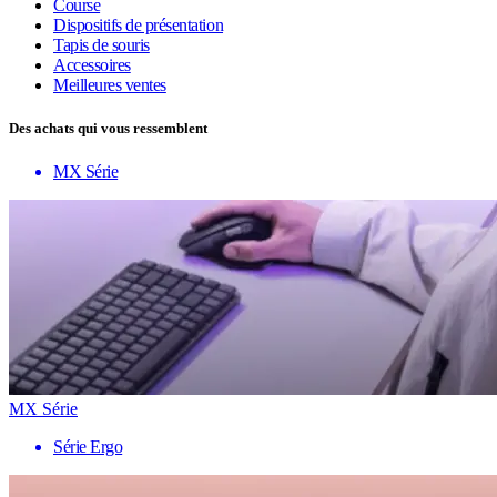
Course
Dispositifs de présentation
Tapis de souris
Accessoires
Meilleures ventes
Des achats qui vous ressemblent
MX Série
MX Série
Série Ergo