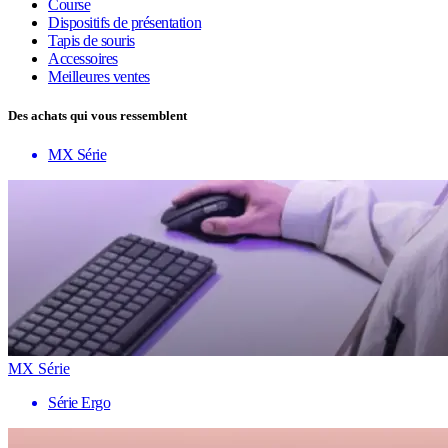
Course
Dispositifs de présentation
Tapis de souris
Accessoires
Meilleures ventes
Des achats qui vous ressemblent
MX Série
MX Série
Série Ergo