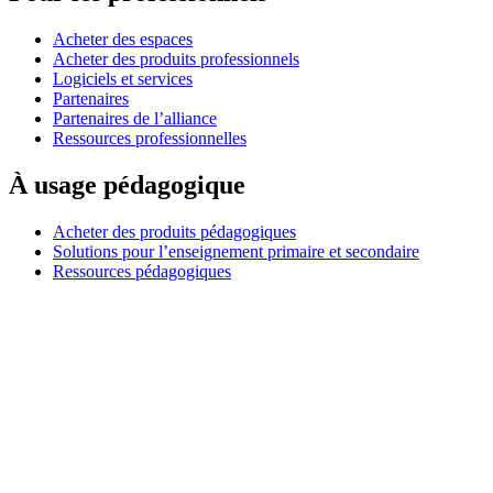
Acheter des espaces
Acheter des produits professionnels
Logiciels et services
Partenaires
Partenaires de l’alliance
Ressources professionnelles
À usage pédagogique
Acheter des produits pédagogiques
Solutions pour l’enseignement primaire et secondaire
Ressources pédagogiques
Assistance
Assistance individuelle
Assistance gaming
Assistance aux entreprises et à l'éducation
Nous contacter
Pièces de rechange
Suivre votre commande
Retours et annulations