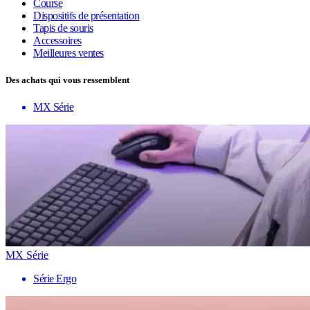
Course
Dispositifs de présentation
Tapis de souris
Accessoires
Meilleures ventes
Des achats qui vous ressemblent
MX Série
MX Série
Série Ergo