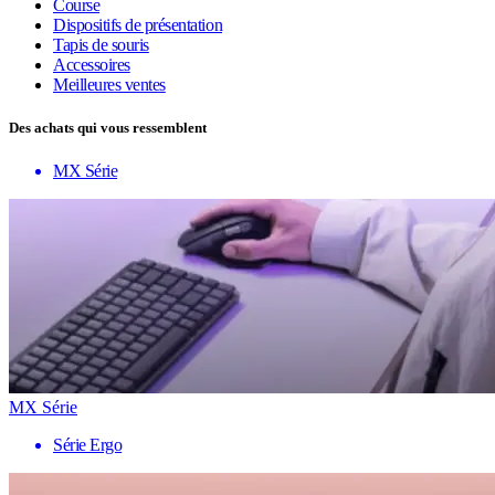
Course
Dispositifs de présentation
Tapis de souris
Accessoires
Meilleures ventes
Des achats qui vous ressemblent
MX Série
MX Série
Série Ergo