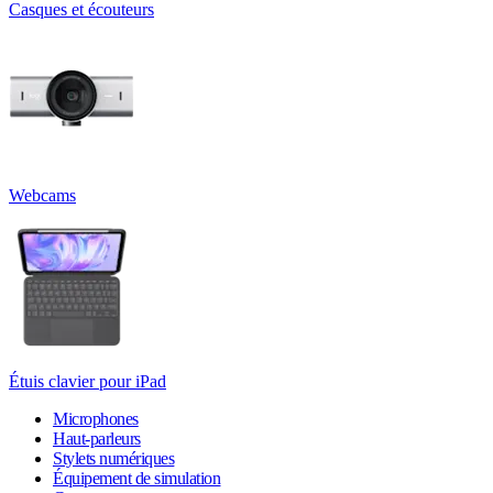
Casques et écouteurs
Webcams
Étuis clavier pour iPad
Microphones
Haut-parleurs
Stylets numériques
Équipement de simulation