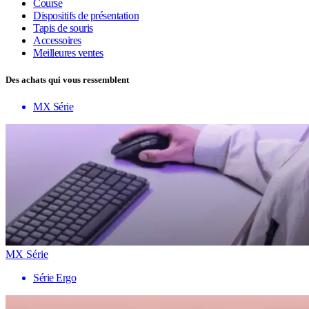
Course
Dispositifs de présentation
Tapis de souris
Accessoires
Meilleures ventes
Des achats qui vous ressemblent
MX Série
MX Série
Série Ergo