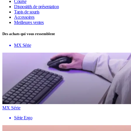
Course
Dispositifs de présentation
Tapis de souris
Accessoires
Meilleures ventes
Des achats qui vous ressemblent
MX Série
MX Série
Série Ergo