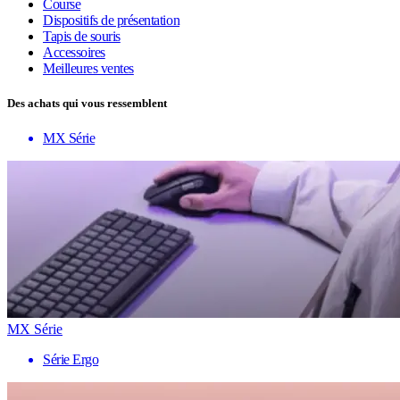
Course
Dispositifs de présentation
Tapis de souris
Accessoires
Meilleures ventes
Des achats qui vous ressemblent
MX Série
MX Série
Série Ergo