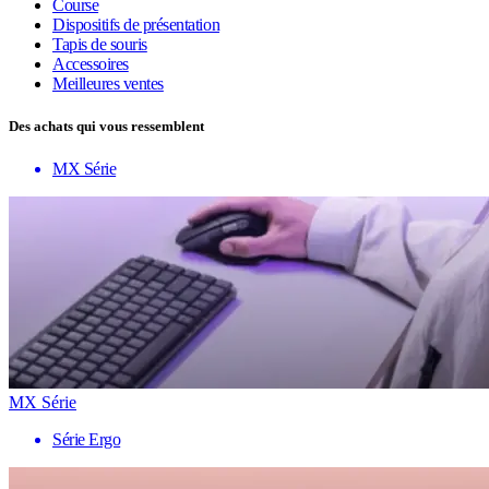
Course
Dispositifs de présentation
Tapis de souris
Accessoires
Meilleures ventes
Des achats qui vous ressemblent
MX Série
MX Série
Série Ergo