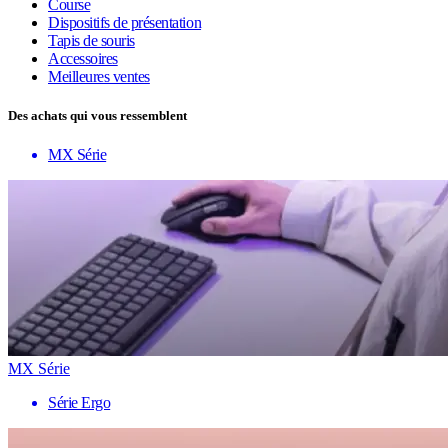
Course
Dispositifs de présentation
Tapis de souris
Accessoires
Meilleures ventes
Des achats qui vous ressemblent
MX Série
MX Série
Série Ergo