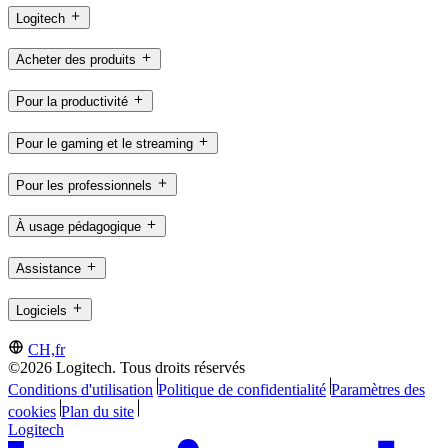
Logitech
Acheter des produits
Pour la productivité
Pour le gaming et le streaming
Pour les professionnels
À usage pédagogique
Assistance
Logiciels
CH,fr
©2026 Logitech. Tous droits réservés
Conditions d'utilisation
Politique de confidentialité
Paramètres des
cookies
Plan du site
Logitech