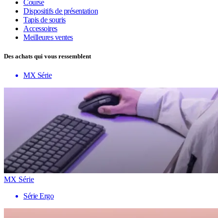
Course
Dispositifs de présentation
Tapis de souris
Accessoires
Meilleures ventes
Des achats qui vous ressemblent
MX Série
MX Série
Série Ergo