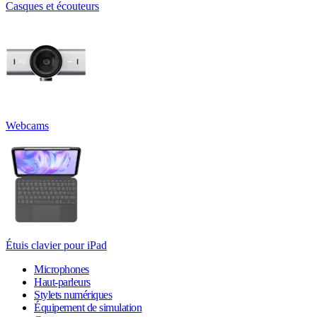
Casques et écouteurs
Webcams
Étuis clavier pour iPad
Microphones
Haut-parleurs
Stylets numériques
Équipement de simulation