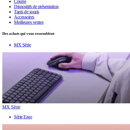
Course
Dispositifs de présentation
Tapis de souris
Accessoires
Meilleures ventes
Des achats qui vous ressemblent
MX Série
MX Série
Série Ergo