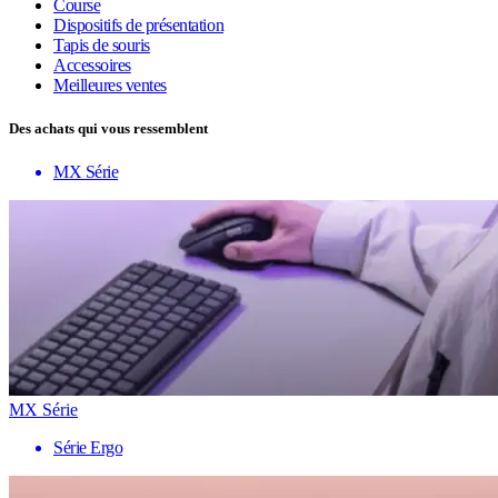
Course
Dispositifs de présentation
Tapis de souris
Accessoires
Meilleures ventes
Des achats qui vous ressemblent
MX Série
MX Série
Série Ergo