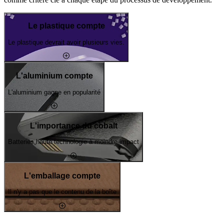
Le plastique compte
Le plastique devrait avoir plusieurs vies.
L'aluminium compte
L'aluminium gagne en popularité
L'importance du cobalt
Batteries haute technologie à moindre impact
L'emballage compte
Il n'y a pas que le contenu de la boîte