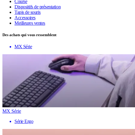
Course
Dispositifs de présentation
Tapis de souris
Accessoires
Meilleures ventes
Des achats qui vous ressemblent
MX Série
MX Série
Série Ergo