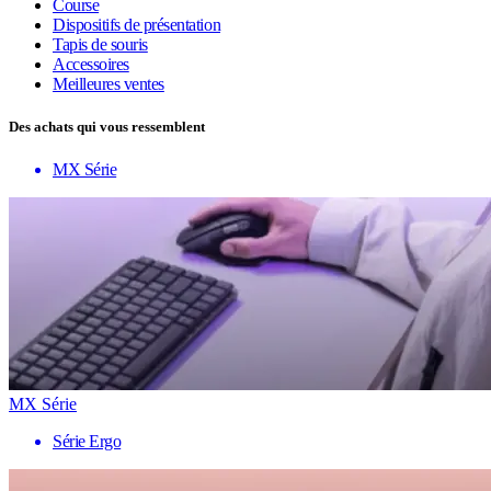
Course
Dispositifs de présentation
Tapis de souris
Accessoires
Meilleures ventes
Des achats qui vous ressemblent
MX Série
MX Série
Série Ergo