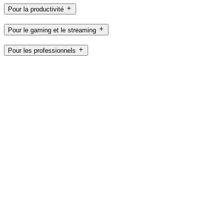
Pour la productivité
Pour le gaming et le streaming
Pour les professionnels
À usage pédagogique
Assistance
Logiciels
CH,fr
©2026 Logitech. Tous droits réservés
Conditions d'utilisation
Politique de confidentialité
Paramètres des
cookies
Plan du site
Logitech