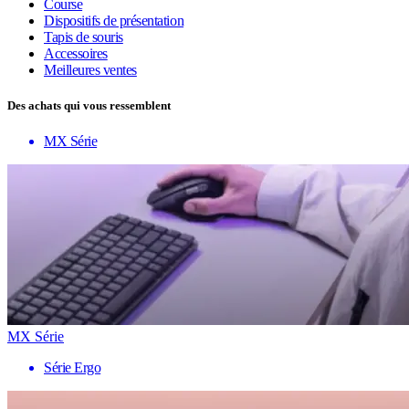
Course
Dispositifs de présentation
Tapis de souris
Accessoires
Meilleures ventes
Des achats qui vous ressemblent
MX Série
MX Série
Série Ergo