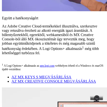
Együtt a hatékonyságért
Az Adobe Creative Cloud-termékekkel illusztrálva, szerkesztve
vagy retusálva érezheti az alkotó energiák igazi áramlását. A
billentyűzetekből, egerekből, webkamerából és MX Creative
Console-ból álló MX ökoszisztémát úgy terveztük meg, hogy
jobban együttműködjenek a tökéletes és még magasabb szintű
1
hatékonyság érdekében. A Logi Options+ alkalmazás
még több
lehetőséggel turbózza fel.
1
A Logi Options+ alkalmazás az
app.logi.com
webhelyen érhető el a Windows és macOS
újabb verzióihoz
AZ MX KEYS S MEGVÁSÁRLÁSA
AZ MX CREATIVE CONSOLE MEGVÁSÁRLÁSA