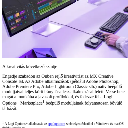
A kreativitás következő szintje
Engedje szabadon az Önben rejlő kreativitást az MX Creative
Console-lal. Az Adobe-alkalmazások (például Adobe Photoshop,
Adobe Premiere Pro, Adobe Lightroom Classic stb.) natív beépülő
moduljaival teljes körű irányítása lesz alkalmazásai felett. Vesse bele
magát a munkába a javasolt profilokkal, és fedezze fel a Logi
1
Options+ Marketplace
beépülő moduljainak folyamatosan bővülő
tárházát.
1
A Logi Options+ alkalmazás az
app.logi.com
webhelyen érhető el a Windows és macOS
újabb verzióihoz