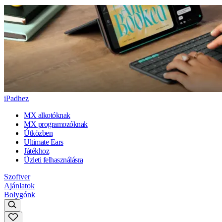
iPadhez
MX alkotóknak
MX programozóknak
Útközben
Ultimate Ears
Játékhoz
Üzleti felhasználásra
Szoftver
Ajánlatok
Bolygónk