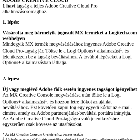
ADOBE CREATIVE CLOUD
1 havi
tagság a teljes Adobe Creative Cloud Pro
alkalmazáscsomaghoz.
1. lépés:
Vásárolja meg bármelyik jogosult MX terméket a Logitech.com
webhelyen
Mindegyik MX termék megvásárlásához ingyenes Adobe Creative
1
Cloud Pro-tagság jár. Töltse le a Logi Options+ alkalmazást
, és
jelentkezzen be a tagság beváltásához. A további lépéseket a Logi
Options+ alkalmazásban láthatja.
2. lépés:
Új vagy meglévő Adobe-fiók esetén ingyenes tagságot igényelhet
Az MX Creative Console megvásárlása után töltse le a Logi
1
Options+ alkalmazást
, és hozzon létre fiókot az ajánlat
beváltásához. Ezt követően kapni fog egy egyedi kódot az e-mail-
címére, amely az Adobe partnerajánlat-beváltási portálra irányítja.
Az Adobe Creative Cloud Pro-tagságra való jelentkezéshez
egyszerűen csak kövesse az utasításokat.
* Az MX Creative Console kivételével az összes eszköz
1
A Windows és macOS újabb verzióihoz elérhető Logi Options+ alkalmazás szükséges