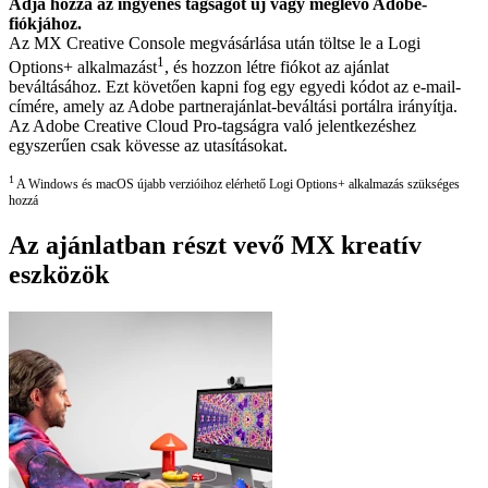
Adja hozzá az ingyenes tagságot új vagy meglévő Adobe-
fiókjához.
Az MX Creative Console megvásárlása után töltse le a Logi
1
Options+ alkalmazást
, és hozzon létre fiókot az ajánlat
beváltásához. Ezt követően kapni fog egy egyedi kódot az e-mail-
címére, amely az Adobe partnerajánlat-beváltási portálra irányítja.
Az Adobe Creative Cloud Pro-tagságra való jelentkezéshez
egyszerűen csak kövesse az utasításokat.
1
A Windows és macOS újabb verzióihoz elérhető Logi Options+ alkalmazás szükséges
hozzá
Az ajánlatban részt vevő MX kreatív
eszközök