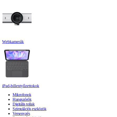
Webkamerák
iPad-billentyűzettokok
Mikrofonok
Hangszórók
Digitális tollak
Szimulációs eszközök
Versenyzés