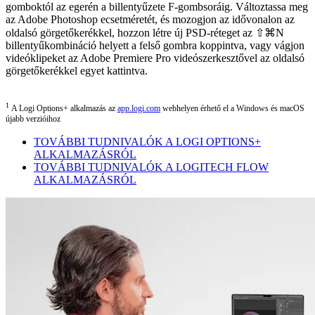
gomboktól az egerén a billentyűzete F-gombsoráig. Változtassa meg
az Adobe Photoshop ecsetméretét, és mozogjon az idővonalon az
oldalsó görgetőkerékkel, hozzon létre új PSD-réteget az ⇧⌘N
billentyűkombináció helyett a felső gombra koppintva, vagy vágjon
videóklipeket az Adobe Premiere Pro videószerkesztővel az oldalsó
görgetőkerékkel egyet kattintva.
1
A Logi Options+ alkalmazás az
app.logi.com
webhelyen érhető el a Windows és macOS
újabb verzióihoz
TOVÁBBI TUDNIVALÓK A LOGI OPTIONS+
ALKALMAZÁSRÓL
TOVÁBBI TUDNIVALÓK A LOGITECH FLOW
ALKALMAZÁSRÓL