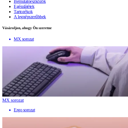
Bemutatóeszközök
Egéralátétek
Tartozékok
A legnépszerűbbek
Vásároljon, ahogy Ön szeretne
MX sorozat
MX sorozat
Ergo sorozat