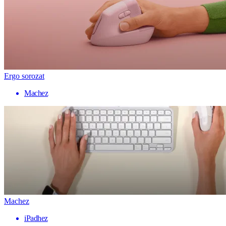
Ergo sorozat
Machez
Machez
iPadhez