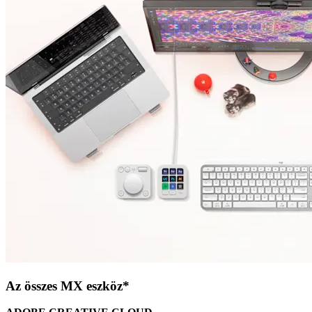
Az összes MX eszköz*