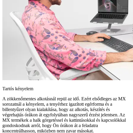
Tartós kényelem
A zökkenőmentes alkotásnál repül az idő. Ezért elsődleges az MX
sorozatnál a kényelem, a tenyérhez igazított egérforma és a
billentyűzet olyan kialakítása, hogy az alkotás, készítés és
végrehajtás órákon át egyfolytában nagyszerű érzést jelentsen. Az
MX termékek a halk görgetéssel és kattintásokkal és kapcsolókkal
gondoskodnak arról, hogy Ön órákon át a feladatra
koncentrálhasson, miközben nem zavar másokat.