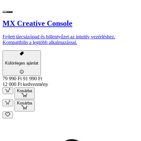
MX Creative Console
Fejlett tárcsázópad és billentyűzet az intuitív vezérléshez.
Kompatibilis a legtöbb alkalmazással.
Különleges ajánlat
79 990 Ft
91 990 Ft
12 000 Ft kedvezmény
Kosárba
Kosárba