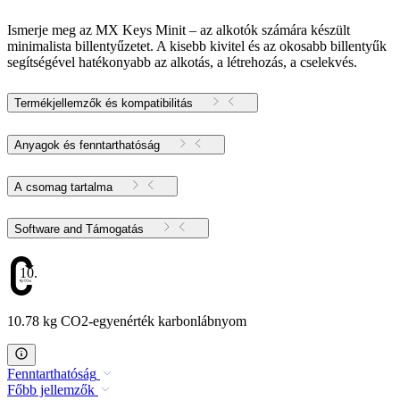
Ismerje meg az MX Keys Minit – az alkotók számára készült
minimalista billentyűzetet. A kisebb kivitel és az okosabb billentyűk
segítségével hatékonyabb az alkotás, a létrehozás, a cselekvés.
Termékjellemzők és kompatibilitás
Anyagok és fenntarthatóság
A csomag tartalma
Software and Támogatás
10.78
10.78 kg CO2-egyenérték karbonlábnyom
Fenntarthatóság
Főbb jellemzők