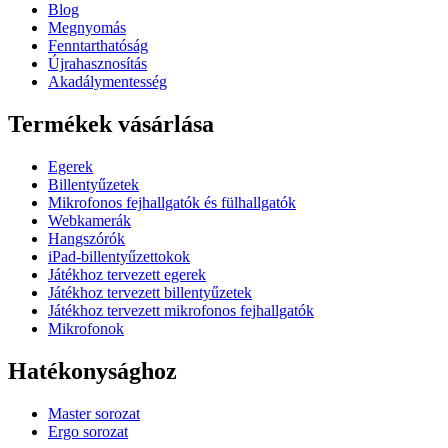
Blog
Megnyomás
Fenntarthatóság
Újrahasznosítás
Akadálymentesség
Termékek vásárlása
Egerek
Billentyűzetek
Mikrofonos fejhallgatók és fülhallgatók
Webkamerák
Hangszórók
iPad-billentyűzettokok
Játékhoz tervezett egerek
Játékhoz tervezett billentyűzetek
Játékhoz tervezett mikrofonos fejhallgatók
Mikrofonok
Hatékonysághoz
Master sorozat
Ergo sorozat