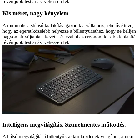
révén jobb testtartást vehessen fel.
Kis méret, nagy kényelem
A minimalista stílusú kialakítás igazodik a vállaihoz, lehetővé téve,
hogy az egeret közelebb helyezze a billentyűzethez, hogy ne kelljen
nagyon kinyújtania a kezét – és ezáltal az ergonomikusabb kialakítás
révén jobb testtartást vehessen fel.
Intelligens megvilágítás. Szünetmentes működés.
A hátsó megvilágítású billentyűk akkor kezdenek világítani, amikor