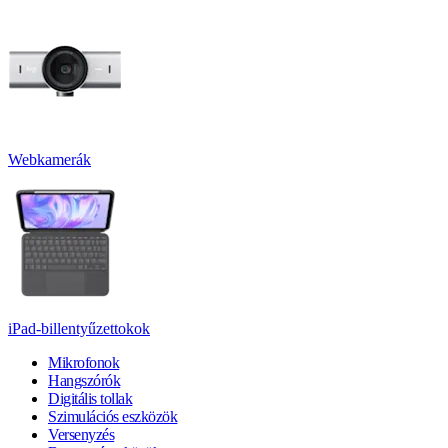
Webkamerák
iPad-billentyűzettokok
Mikrofonok
Hangszórók
Digitális tollak
Szimulációs eszközök
Versenyzés