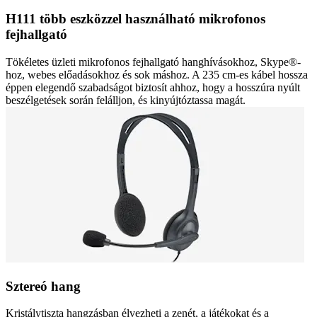
H111 több eszközzel használható mikrofonos
fejhallgató
Tökéletes üzleti mikrofonos fejhallgató hanghívásokhoz, Skype®-
hoz, webes előadásokhoz és sok máshoz. A 235 cm-es kábel hossza
éppen elegendő szabadságot biztosít ahhoz, hogy a hosszúra nyúlt
beszélgetések során felálljon, és kinyújtóztassa magát.
Sztereó hang
Kristálytiszta hangzásban élvezheti a zenét, a játékokat és a