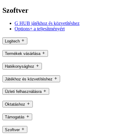
Szoftver
G HUB játékhoz és közvetítéshez
Options+ a teljesítményért
Logitech
Termékek vásárlása
Hatékonysághoz
Játékhoz és közvetítéshez
Üzleti felhasználásra
Oktatáshoz
Támogatás
Szoftver