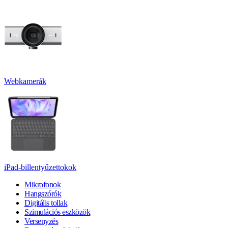
Webkamerák
iPad-billentyűzettokok
Mikrofonok
Hangszórók
Digitális tollak
Szimulációs eszközök
Versenyzés