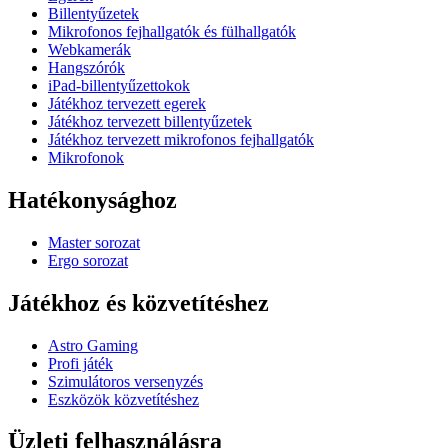
Billentyűzetek
Mikrofonos fejhallgatók és fülhallgatók
Webkamerák
Hangszórók
iPad-billentyűzettokok
Játékhoz tervezett egerek
Játékhoz tervezett billentyűzetek
Játékhoz tervezett mikrofonos fejhallgatók
Mikrofonok
Hatékonysághoz
Master sorozat
Ergo sorozat
Játékhoz és közvetítéshez
Astro Gaming
Profi játék
Szimulátoros versenyzés
Eszközök közvetítéshez
Üzleti felhasználásra