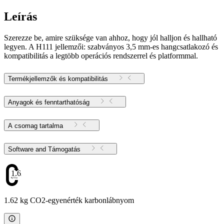
Leírás
Szerezze be, amire szüksége van ahhoz, hogy jól halljon és hallható
legyen. A H111 jellemzői: szabványos 3,5 mm-es hangcsatlakozó és
kompatibilitás a legtöbb operációs rendszerrel és platformmal.
Termékjellemzők és kompatibilitás
Anyagok és fenntarthatóság
A csomag tartalma
Software and Támogatás
1.62
1.62 kg CO2-egyenérték karbonlábnyom