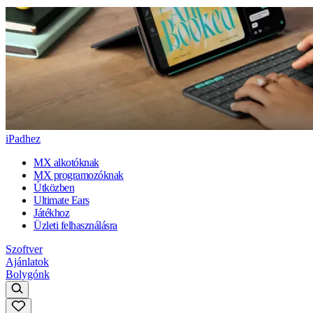
iPadhez
MX alkotóknak
MX programozóknak
Útközben
Ultimate Ears
Játékhoz
Üzleti felhasználásra
Szoftver
Ajánlatok
Bolygónk