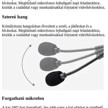
hívásokat. Megbízható mikrofonos fejhallgató napi feladatokhoz,
köztük a családdal vagy munkatársakkal folytatott videóhívásokhoz.
Sztereó hang
Kristálytiszta hangzásban élvezheti a zenét, a játékokat és a
hívásokat. Megbízható mikrofonos fejhallgató napi feladatokhoz,
köztük a családdal vagy munkatársakkal folytatott videóhívásokhoz.
Forgatható mikrofon
A kar 180°-ban forgatható, így jobb vagy a bal oldalon is viselhető.