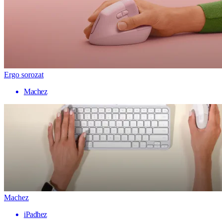
Ergo sorozat
Machez
Machez
iPadhez