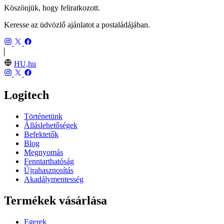
Köszönjük, hogy feliratkozott.
Keresse az üdvözlő ajánlatot a postaládájában.
HU,hu
Logitech
Történetünk
Álláslehetőségek
Befektetők
Blog
Megnyomás
Fenntarthatóság
Újrahasznosítás
Akadálymentesség
Termékek vásárlása
Egerek