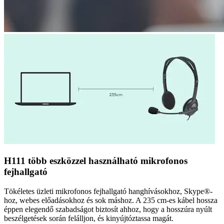
H111 több eszközzel használható mikrofonos
fejhallgató
Tökéletes üzleti mikrofonos fejhallgató hanghívásokhoz, Skype®-
hoz, webes előadásokhoz és sok máshoz. A 235 cm-es kábel hossza
éppen elegendő szabadságot biztosít ahhoz, hogy a hosszúra nyúlt
beszélgetések során felálljon, és kinyújtóztassa magát.