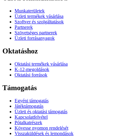
Munkaterületek
Üzleti termékek vásárlása
Szoftver és szolgáltatások
Partnerek
Szövetséges partnerek
Üzleti forrásanyagok
Oktatáshoz
Oktatási termékek vásárlása
K-12-megoldások
Oktatási források
Támogatás
Egyéni támogatás
Játéktámogatás
Üzleti és oktatási támogatás
Kapcsolatfelvétel
Pótalkatrészek
Kövesse nyomon rendelését
Visszaküldések és lemondások