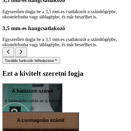
3,5 mm-es hangcsatlakozó
Egyszerűen dugja be a 3,5 mm-es csatlakozót a számítógépbe,
okostelefonba vagy táblagépbe, és már beszélhet is.
3,5 mm-es hangcsatlakozó
Egyszerűen dugja be a 3,5 mm-es csatlakozót a számítógépbe,
okostelefonba vagy táblagépbe, és már beszélhet is.
További funkciók felfedezése
Ezt a kivitelt szeretni fogja
A hatásunk számít
A karbonkibocsátás az új kalória
A csomagolás számít
Nem csak az számít, ami a dobozban van