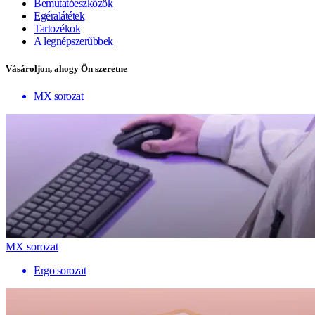
Bemutatóeszközök
Egéralátétek
Tartozékok
A legnépszerűbbek
Vásároljon, ahogy Ön szeretne
MX sorozat
MX sorozat
Ergo sorozat