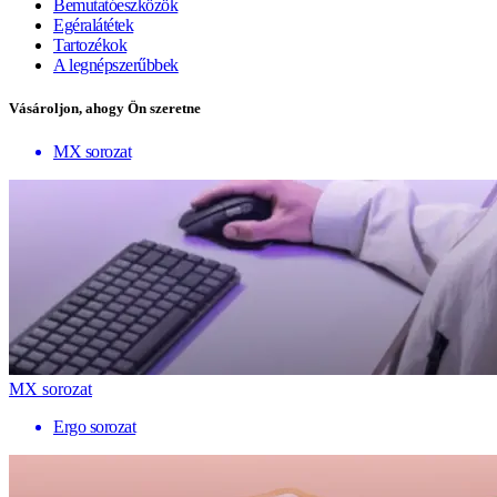
Bemutatóeszközök
Egéralátétek
Tartozékok
A legnépszerűbbek
Vásároljon, ahogy Ön szeretne
MX sorozat
MX sorozat
Ergo sorozat