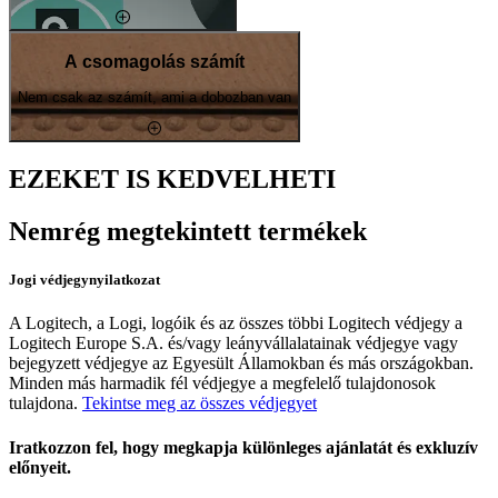
A csomagolás számít
Nem csak az számít, ami a dobozban van
EZEKET IS KEDVELHETI
Nemrég megtekintett termékek
Jogi védjegynyilatkozat
A Logitech, a Logi, logóik és az összes többi Logitech védjegy a
Logitech Europe S.A. és/vagy leányvállalatainak védjegye vagy
bejegyzett védjegye az Egyesült Államokban és más országokban.
Minden más harmadik fél védjegye a megfelelő tulajdonosok
tulajdona.
Tekintse meg az összes védjegyet
Iratkozzon fel, hogy megkapja különleges ajánlatát és exkluzív
előnyeit.