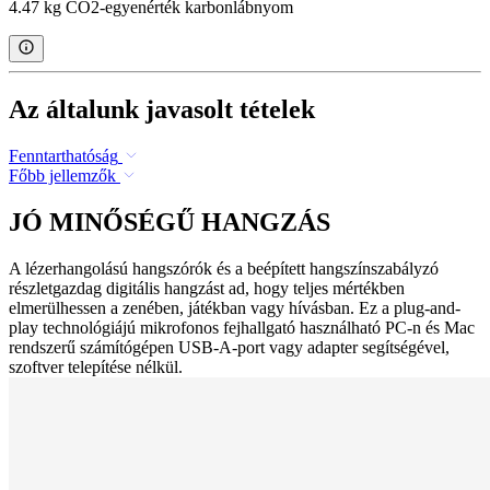
4.47 kg CO2-egyenérték karbonlábnyom
Az általunk javasolt tételek
Fenntarthatóság
Főbb jellemzők
JÓ MINŐSÉGŰ HANGZÁS
A lézerhangolású hangszórók és a beépített hangszínszabályzó
részletgazdag digitális hangzást ad, hogy teljes mértékben
elmerülhessen a zenében, játékban vagy hívásban. Ez a plug-and-
play technológiájú mikrofonos fejhallgató használható PC-n és Mac
rendszerű számítógépen USB-A-port vagy adapter segítségével,
szoftver telepítése nélkül.