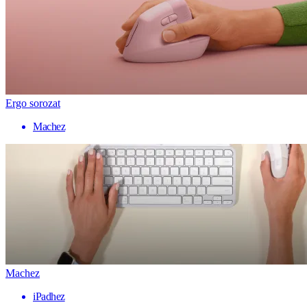
Ergo sorozat
Machez
Machez
iPadhez