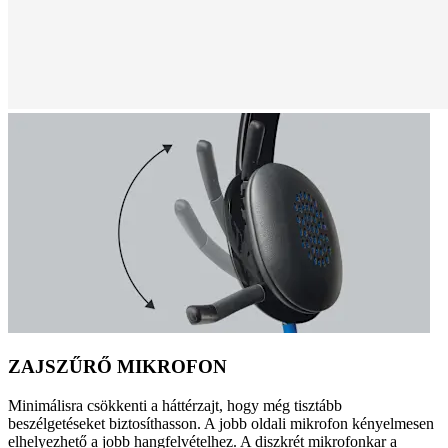
ZAJSZŰRŐ MIKROFON
Minimálisra csökkenti a háttérzajt, hogy még tisztább
beszélgetéseket biztosíthasson. A jobb oldali mikrofon kényelmesen
elhelyezhető a jobb hangfelvételhez. A diszkrét mikrofonkar a