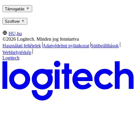
Támogatás
Szoftver
HU,hu
©2026 Logitech. Minden jog fenntartva
Használati feltételek
Adatvédelmi nyilatkozat
Sütibeállítások
Webhelytérkép
Logitech