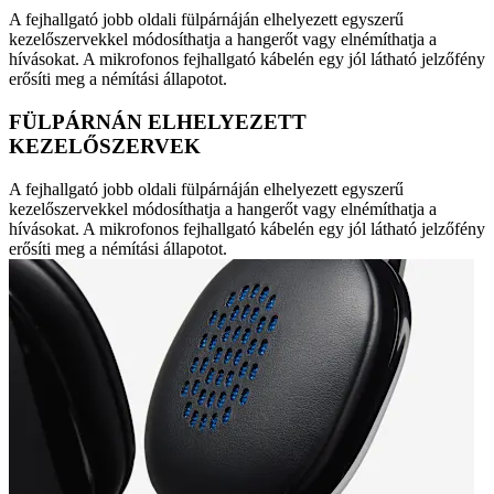
A fejhallgató jobb oldali fülpárnáján elhelyezett egyszerű
kezelőszervekkel módosíthatja a hangerőt vagy elnémíthatja a
hívásokat. A mikrofonos fejhallgató kábelén egy jól látható jelzőfény
erősíti meg a némítási állapotot.
FÜLPÁRNÁN ELHELYEZETT
KEZELŐSZERVEK
A fejhallgató jobb oldali fülpárnáján elhelyezett egyszerű
kezelőszervekkel módosíthatja a hangerőt vagy elnémíthatja a
hívásokat. A mikrofonos fejhallgató kábelén egy jól látható jelzőfény
erősíti meg a némítási állapotot.