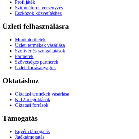
Profi játék
Szimulátoros versenyzés
Eszközök közvetítéshez
Üzleti felhasználásra
Munkaterületek
Üzleti termékek vásárlása
Szoftver és szolgáltatások
Partnerek
Szövetséges partnerek
Üzleti forrásanyagok
Oktatáshoz
Oktatási termékek vásárlása
K-12-megoldások
Oktatási források
Támogatás
Egyéni támogatás
Játéktámogatás