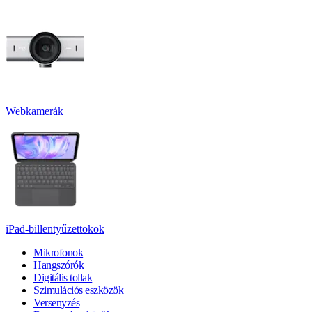
Webkamerák
iPad-billentyűzettokok
Mikrofonok
Hangszórók
Digitális tollak
Szimulációs eszközök
Versenyzés