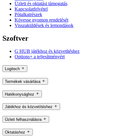
Üzleti és oktatási támogatás
Kapcsolatfelvétel
Pótalkatrészek
Kövesse nyomon rendelését
Visszaküldések és lemondások
Szoftver
G HUB játékhoz és közvetítéshez
Options+ a teljesítményért
Logitech
Termékek vásárlása
Hatékonysághoz
Játékhoz és közvetítéshez
Üzleti felhasználásra
Oktatáshoz