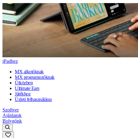
iPadhez
MX alkotóknak
MX programozóknak
Útközben
Ultimate Ears
Játékhoz
Üzleti felhasználásra
Szoftver
Ajánlatok
Bolygónk