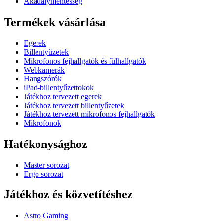
Akadálymentesség
Termékek vásárlása
Egerek
Billentyűzetek
Mikrofonos fejhallgatók és fülhallgatók
Webkamerák
Hangszórók
iPad-billentyűzettokok
Játékhoz tervezett egerek
Játékhoz tervezett billentyűzetek
Játékhoz tervezett mikrofonos fejhallgatók
Mikrofonok
Hatékonysághoz
Master sorozat
Ergo sorozat
Játékhoz és közvetítéshez
Astro Gaming