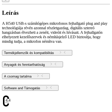
Leírás
A H540 USB-s számítógépes mikrofonos fejhallgató plug and play
technológiája révén azonnal részletgazdag, digitális sztereó
hangzásban élvezheti a zenéit, videóit és hívásait. A fejhallgatón
elhelyezett kezelőszervek és némításjelző LED biztosítja, hogy
mindig tudja, a mikrofon némítva van.
Termékjellemzők és kompatibilitás
Anyagok és fenntarthatóság
A csomag tartalma
Software and Támogatás
4.47