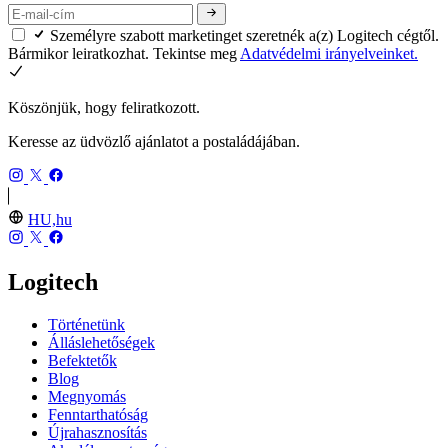
Személyre szabott marketinget szeretnék a(z) Logitech cégtől.
Bármikor leiratkozhat. Tekintse meg
Adatvédelmi irányelveinket.
Köszönjük, hogy feliratkozott.
Keresse az üdvözlő ajánlatot a postaládájában.
HU,hu
Logitech
Történetünk
Álláslehetőségek
Befektetők
Blog
Megnyomás
Fenntarthatóság
Újrahasznosítás