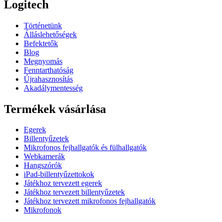
Logitech
Történetünk
Álláslehetőségek
Befektetők
Blog
Megnyomás
Fenntarthatóság
Újrahasznosítás
Akadálymentesség
Termékek vásárlása
Egerek
Billentyűzetek
Mikrofonos fejhallgatók és fülhallgatók
Webkamerák
Hangszórók
iPad-billentyűzettokok
Játékhoz tervezett egerek
Játékhoz tervezett billentyűzetek
Játékhoz tervezett mikrofonos fejhallgatók
Mikrofonok