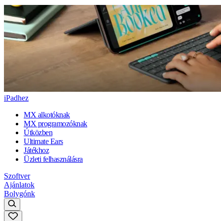
iPadhez
MX alkotóknak
MX programozóknak
Útközben
Ultimate Ears
Játékhoz
Üzleti felhasználásra
Szoftver
Ajánlatok
Bolygónk