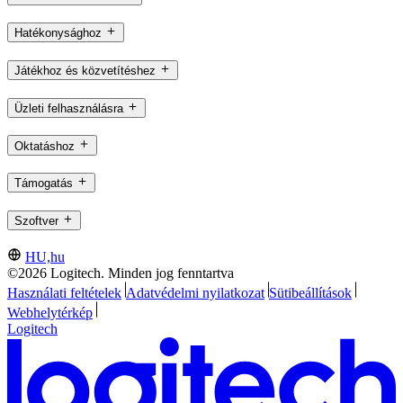
Hatékonysághoz
Játékhoz és közvetítéshez
Üzleti felhasználásra
Oktatáshoz
Támogatás
Szoftver
HU,hu
©2026 Logitech. Minden jog fenntartva
Használati feltételek
Adatvédelmi nyilatkozat
Sütibeállítások
Webhelytérkép
Logitech