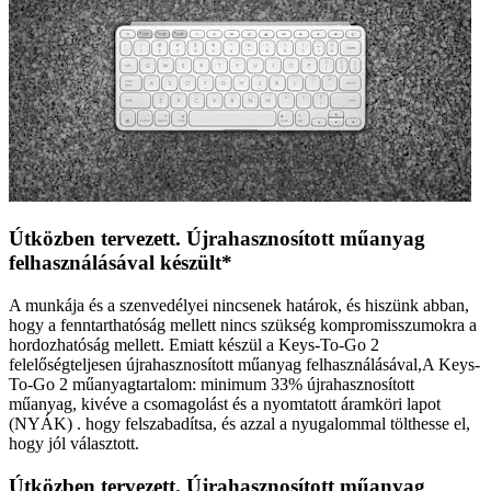
Útközben tervezett. Újrahasznosított műanyag
felhasználásával készült*
A munkája és a szenvedélyei nincsenek határok, és hiszünk abban,
hogy a fenntarthatóság mellett nincs szükség kompromisszumokra a
hordozhatóság mellett. Emiatt készül a Keys-To-Go 2
felelőségteljesen újrahasznosított műanyag felhasználásával,A Keys-
To-Go 2 műanyagtartalom: minimum 33% újrahasznosított
műanyag, kivéve a csomagolást és a nyomtatott áramköri lapot
(NYÁK) . hogy felszabadítsa, és azzal a nyugalommal tölthesse el,
hogy jól választott.
Útközben tervezett. Újrahasznosított műanyag