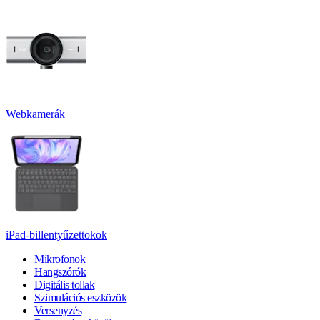
Webkamerák
iPad-billentyűzettokok
Mikrofonok
Hangszórók
Digitális tollak
Szimulációs eszközök
Versenyzés