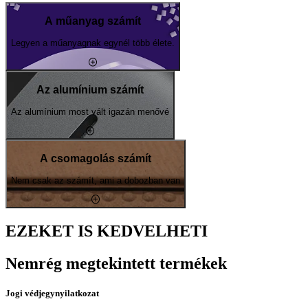
A műanyag számít
Legyen a műanyagnak egynél több élete.
Az alumínium számít
Az alumínium most vált igazán menővé
A csomagolás számít
Nem csak az számít, ami a dobozban van
EZEKET IS KEDVELHETI
Nemrég megtekintett termékek
Jogi védjegynyilatkozat