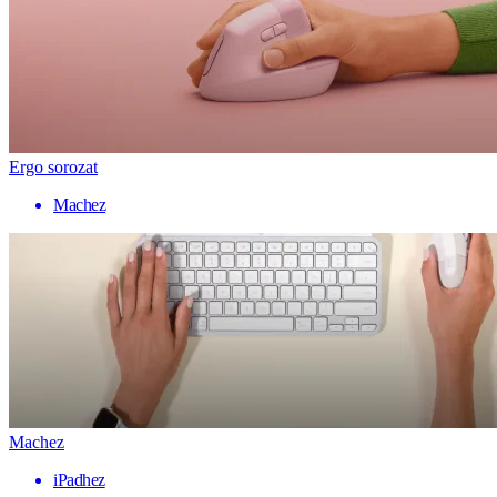
Ergo sorozat
Machez
Machez
iPadhez