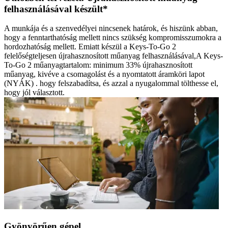
felhasználásával készült*
A munkája és a szenvedélyei nincsenek határok, és hiszünk abban,
hogy a fenntarthatóság mellett nincs szükség kompromisszumokra a
hordozhatóság mellett. Emiatt készül a Keys-To-Go 2
felelőségteljesen újrahasznosított műanyag felhasználásával,A Keys-
To-Go 2 műanyagtartalom: minimum 33% újrahasznosított
műanyag, kivéve a csomagolást és a nyomtatott áramköri lapot
(NYÁK) . hogy felszabadítsa, és azzal a nyugalommal tölthesse el,
hogy jól választott.
Gyönyörűen gépel