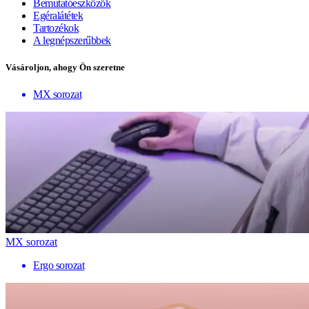
Bemutatóeszközök
Egéralátétek
Tartozékok
A legnépszerűbbek
Vásároljon, ahogy Ön szeretne
MX sorozat
MX sorozat
Ergo sorozat