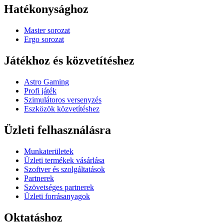
Hatékonysághoz
Master sorozat
Ergo sorozat
Játékhoz és közvetítéshez
Astro Gaming
Profi játék
Szimulátoros versenyzés
Eszközök közvetítéshez
Üzleti felhasználásra
Munkaterületek
Üzleti termékek vásárlása
Szoftver és szolgáltatások
Partnerek
Szövetséges partnerek
Üzleti forrásanyagok
Oktatáshoz