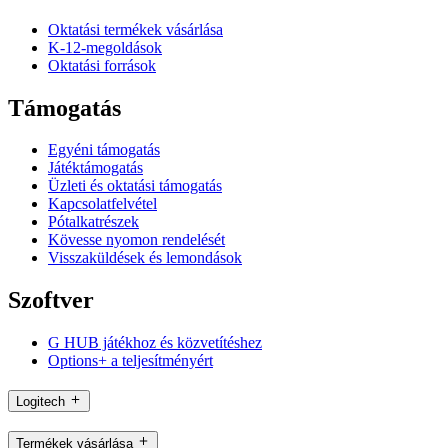
Oktatási termékek vásárlása
K-12-megoldások
Oktatási források
Támogatás
Egyéni támogatás
Játéktámogatás
Üzleti és oktatási támogatás
Kapcsolatfelvétel
Pótalkatrészek
Kövesse nyomon rendelését
Visszaküldések és lemondások
Szoftver
G HUB játékhoz és közvetítéshez
Options+ a teljesítményért
Logitech
Termékek vásárlása