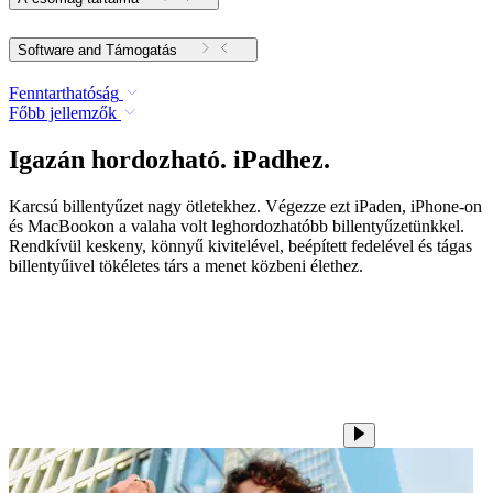
Software and Támogatás
Fenntarthatóság
Főbb jellemzők
Igazán hordozható. iPadhez.
Karcsú billentyűzet nagy ötletekhez. Végezze ezt iPaden, iPhone-on
és MacBookon a valaha volt leghordozhatóbb billentyűzetünkkel.
Rendkívül keskeny, könnyű kivitelével, beépített fedelével és tágas
billentyűivel tökéletes társ a menet közbeni élethez.