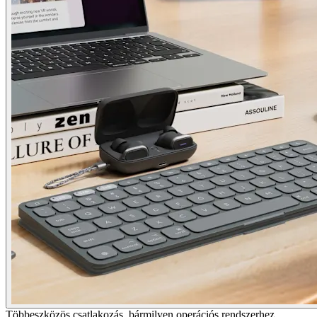
Többeszközös csatlakozás, bármilyen operációs rendszerhez