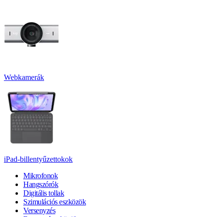
Webkamerák
iPad-billentyűzettokok
Mikrofonok
Hangszórók
Digitális tollak
Szimulációs eszközök
Versenyzés