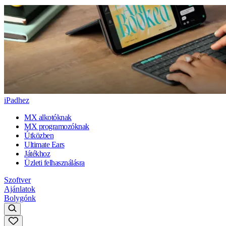
iPadhez
MX alkotóknak
MX programozóknak
Útközben
Ultimate Ears
Játékhoz
Üzleti felhasználásra
Szoftver
Ajánlatok
Bolygónk