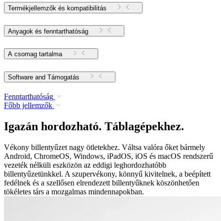
Termékjellemzők és kompatibilitás
Anyagok és fenntarthatóság
A csomag tartalma
Software and Támogatás
Fenntarthatóság
Főbb jellemzők
Igazán hordozható. Táblagépekhez.
Vékony billentyűzet nagy ötletekhez. Váltsa valóra őket bármely
Android, ChromeOS, Windows, iPadOS, iOS és macOS rendszerű
vezeték nélküli eszközön az eddigi leghordozhatóbb
billentyűzetünkkel. A szupervékony, könnyű kivitelnek, a beépített
fedélnek és a szellősen elrendezett billentyűknek köszönhetően
tökéletes társ a mozgalmas mindennapokban.