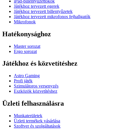
iPad-billentyűzettokok
Játékhoz tervezett egerek
Játékhoz tervezett billentyűzetek
Játékhoz tervezett mikrofonos fejhallgatók
Mikrofonok
Hatékonysághoz
Master sorozat
Ergo sorozat
Játékhoz és közvetítéshez
Astro Gaming
Profi játék
Szimulátoros versenyzés
Eszközök közvetítéshez
Üzleti felhasználásra
Munkaterületek
Üzleti termékek vásárlása
Szoftver és szolgáltatások