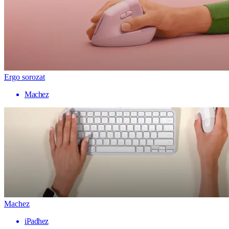
Ergo sorozat
Machez
Machez
iPadhez