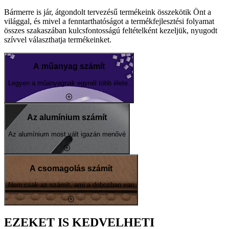
Bármerre is jár, átgondolt tervezésű termékeink összekötik Önt a
világgal, és mivel a fenntarthatóságot a termékfejlesztési folyamat
összes szakaszában kulcsfontosságú feltételként kezeljük, nyugodt
szívvel választhatja termékeinket.
A műanyag számít
Legyen a műanyagnak egynél több élete.
Az alumínium számít
Az alumínium most vált igazán menővé
A csomagolás számít
Nem csak az számít, ami a dobozban van
EZEKET IS KEDVELHETI