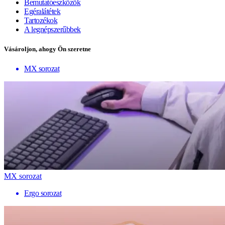
Bemutatóeszközök
Egéralátétek
Tartozékok
A legnépszerűbbek
Vásároljon, ahogy Ön szeretne
MX sorozat
MX sorozat
Ergo sorozat