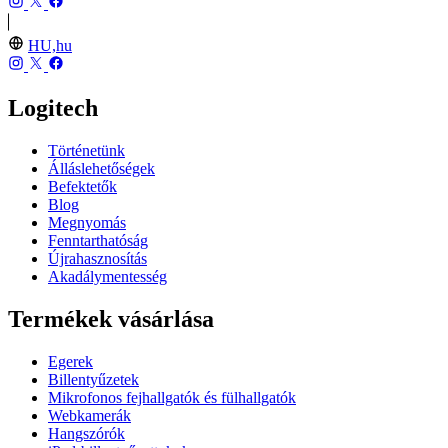
HU,hu
Logitech
Történetünk
Álláslehetőségek
Befektetők
Blog
Megnyomás
Fenntarthatóság
Újrahasznosítás
Akadálymentesség
Termékek vásárlása
Egerek
Billentyűzetek
Mikrofonos fejhallgatók és fülhallgatók
Webkamerák
Hangszórók