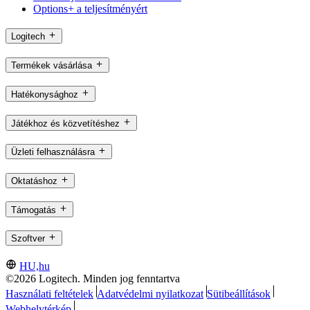
Options+ a teljesítményért
Logitech
Termékek vásárlása
Hatékonysághoz
Játékhoz és közvetítéshez
Üzleti felhasználásra
Oktatáshoz
Támogatás
Szoftver
HU,hu
©2026 Logitech. Minden jog fenntartva
Használati feltételek
Adatvédelmi nyilatkozat
Sütibeállítások
Webhelytérkép