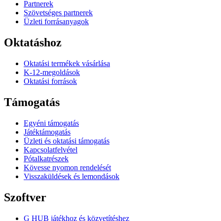
Partnerek
Szövetséges partnerek
Üzleti forrásanyagok
Oktatáshoz
Oktatási termékek vásárlása
K-12-megoldások
Oktatási források
Támogatás
Egyéni támogatás
Játéktámogatás
Üzleti és oktatási támogatás
Kapcsolatfelvétel
Pótalkatrészek
Kövesse nyomon rendelését
Visszaküldések és lemondások
Szoftver
G HUB játékhoz és közvetítéshez