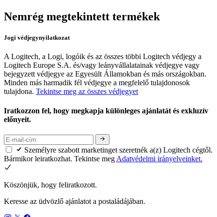
Nemrég megtekintett termékek
Jogi védjegynyilatkozat
A Logitech, a Logi, logóik és az összes többi Logitech védjegy a
Logitech Europe S.A. és/vagy leányvállalatainak védjegye vagy
bejegyzett védjegye az Egyesült Államokban és más országokban.
Minden más harmadik fél védjegye a megfelelő tulajdonosok
tulajdona.
Tekintse meg az összes védjegyet
Iratkozzon fel, hogy megkapja különleges ajánlatát és exkluzív
előnyeit.
Személyre szabott marketinget szeretnék a(z) Logitech cégtől.
Bármikor leiratkozhat. Tekintse meg
Adatvédelmi irányelveinket.
Köszönjük, hogy feliratkozott.
Keresse az üdvözlő ajánlatot a postaládájában.