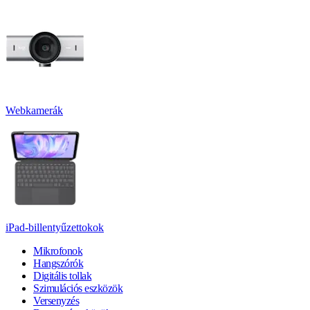
Webkamerák
iPad-billentyűzettokok
Mikrofonok
Hangszórók
Digitális tollak
Szimulációs eszközök
Versenyzés