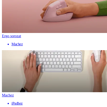
Ergo sorozat
Machez
Machez
iPadhez