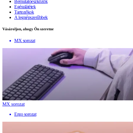
Bemutatóeszközök
Egéralátétek
Tartozékok
A legnépszerűbbek
Vásároljon, ahogy Ön szeretne
MX sorozat
MX sorozat
Ergo sorozat