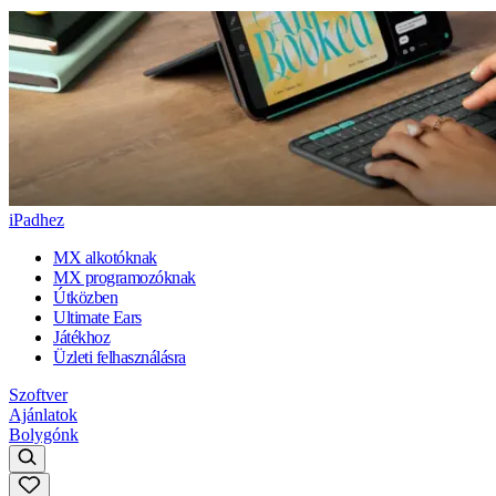
iPadhez
MX alkotóknak
MX programozóknak
Útközben
Ultimate Ears
Játékhoz
Üzleti felhasználásra
Szoftver
Ajánlatok
Bolygónk