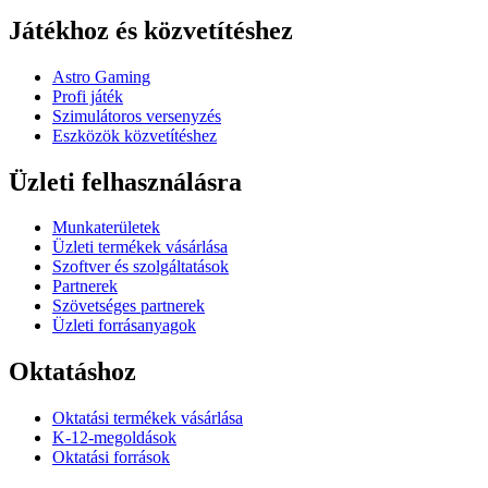
Játékhoz és közvetítéshez
Astro Gaming
Profi játék
Szimulátoros versenyzés
Eszközök közvetítéshez
Üzleti felhasználásra
Munkaterületek
Üzleti termékek vásárlása
Szoftver és szolgáltatások
Partnerek
Szövetséges partnerek
Üzleti forrásanyagok
Oktatáshoz
Oktatási termékek vásárlása
K-12-megoldások
Oktatási források