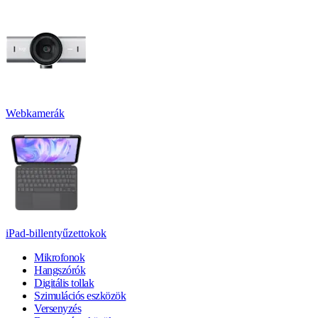
Webkamerák
iPad-billentyűzettokok
Mikrofonok
Hangszórók
Digitális tollak
Szimulációs eszközök
Versenyzés