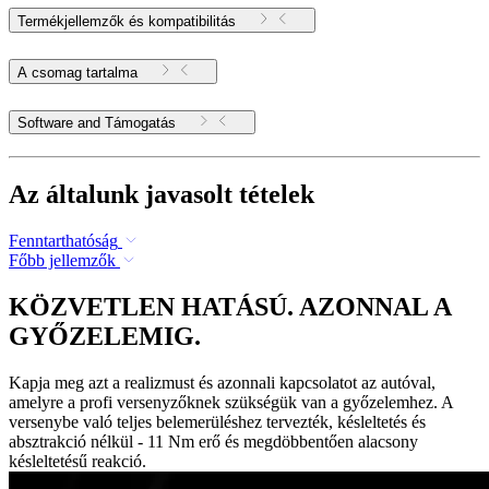
Termékjellemzők és kompatibilitás
A csomag tartalma
Software and Támogatás
Az általunk javasolt tételek
Fenntarthatóság
Főbb jellemzők
KÖZVETLEN HATÁSÚ. AZONNAL A
GYŐZELEMIG.
Kapja meg azt a realizmust és azonnali kapcsolatot az autóval,
amelyre a profi versenyzőknek szükségük van a győzelemhez. A
versenybe való teljes belemerüléshez tervezték, késleltetés és
absztrakció nélkül - 11 Nm erő és megdöbbentően alacsony
késleltetésű reakció.