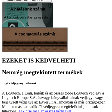
A hatásunk számít
A karbonkibocsátás az új kalória
A csomagolás számít
Nem csak az számít, ami a dobozban van
EZEKET IS KEDVELHETI
Nemrég megtekintett termékek
Jogi védjegynyilatkozat
A Logitech, a Logi, logóik és az összes többi Logitech védjegy a
Logitech Europe S.A. és/vagy leányvállalatainak védjegye vagy
bejegyzett védjegye az Egyesült Államokban és más országokban.
Minden más harmadik fél védjegye a megfelelő tulajdonosok
tulajdona.
Tekintse meg az összes védjegyet