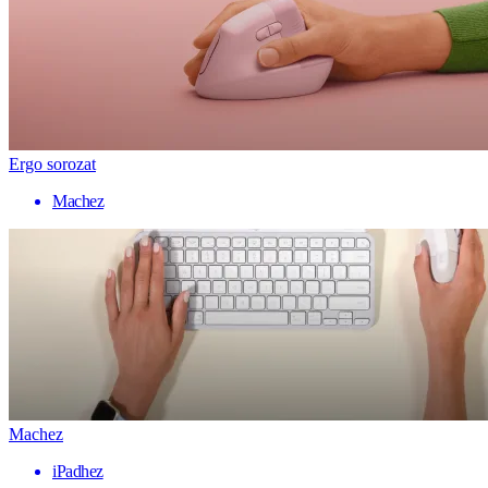
Ergo sorozat
Machez
Machez
iPadhez