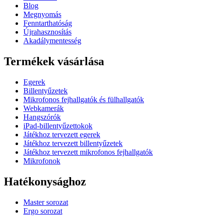
Blog
Megnyomás
Fenntarthatóság
Újrahasznosítás
Akadálymentesség
Termékek vásárlása
Egerek
Billentyűzetek
Mikrofonos fejhallgatók és fülhallgatók
Webkamerák
Hangszórók
iPad-billentyűzettokok
Játékhoz tervezett egerek
Játékhoz tervezett billentyűzetek
Játékhoz tervezett mikrofonos fejhallgatók
Mikrofonok
Hatékonysághoz
Master sorozat
Ergo sorozat