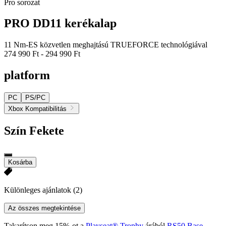
Pro sorozat
PRO DD11 kerékalap
11 Nm-ES közvetlen meghajtású TRUEFORCE technológiával
274 990 Ft
-
294 990 Ft
platform
PC
PS/PC
Xbox Kompatibilitás
Szín
Fekete
Kosárba
Különleges ajánlatok
(2)
Az összes megtekintése
Takarítson meg 15%-ot a
Playseat® Trophy
árából
RS50 Base
,