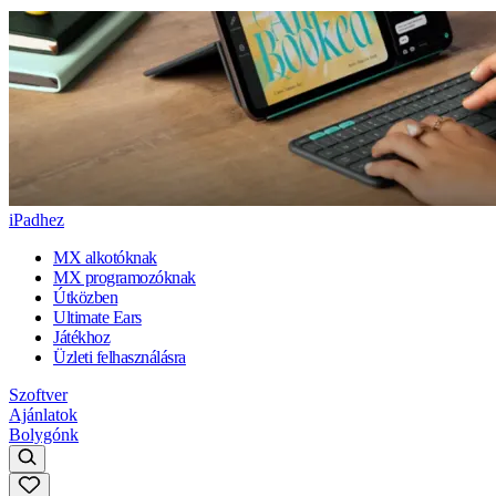
iPadhez
MX alkotóknak
MX programozóknak
Útközben
Ultimate Ears
Játékhoz
Üzleti felhasználásra
Szoftver
Ajánlatok
Bolygónk