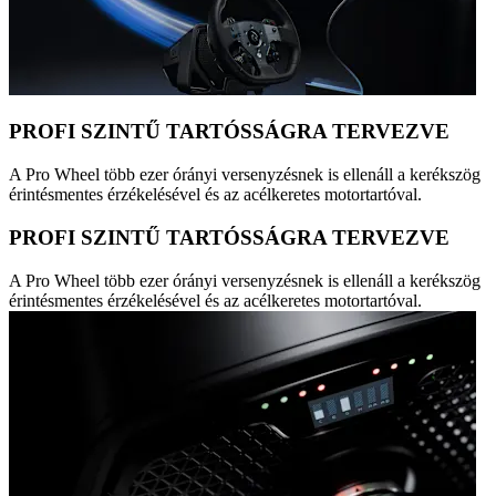
PROFI SZINTŰ TARTÓSSÁGRA TERVEZVE
A Pro Wheel több ezer órányi versenyzésnek is ellenáll a kerékszög
érintésmentes érzékelésével és az acélkeretes motortartóval.
PROFI SZINTŰ TARTÓSSÁGRA TERVEZVE
A Pro Wheel több ezer órányi versenyzésnek is ellenáll a kerékszög
érintésmentes érzékelésével és az acélkeretes motortartóval.