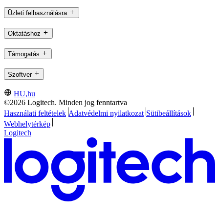
Üzleti felhasználásra
Oktatáshoz
Támogatás
Szoftver
HU,hu
©2026 Logitech. Minden jog fenntartva
Használati feltételek
Adatvédelmi nyilatkozat
Sütibeállítások
Webhelytérkép
Logitech