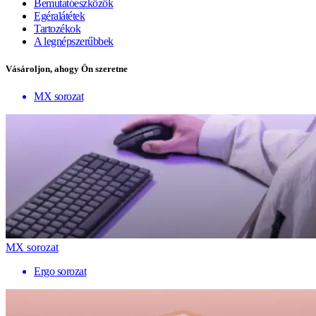
Bemutatóeszközök
Egéralátétek
Tartozékok
A legnépszerűbbek
Vásároljon, ahogy Ön szeretne
MX sorozat
MX sorozat
Ergo sorozat