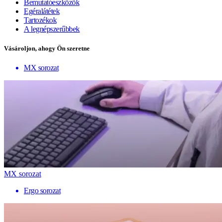
Bemutatóeszközök
Egéralátétek
Tartozékok
A legnépszerűbbek
Vásároljon, ahogy Ön szeretne
MX sorozat
MX sorozat
Ergo sorozat