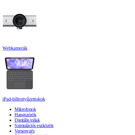
Webkamerák
iPad-billentyűzettokok
Mikrofonok
Hangszórók
Digitális tollak
Szimulációs eszközök
Versenyzés