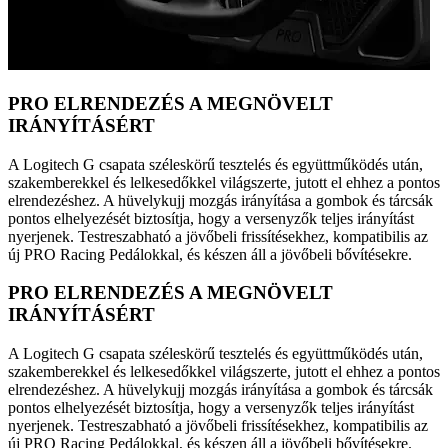
PRO ELRENDEZÉS A MEGNÖVELT
IRÁNYÍTÁSÉRT
A Logitech G csapata széleskörű tesztelés és együttműködés után,
szakemberekkel és lelkesedőkkel világszerte, jutott el ehhez a pontos
elrendezéshez. A hüvelykujj mozgás irányítása a gombok és tárcsák
pontos elhelyezését biztosítja, hogy a versenyzők teljes irányítást
nyerjenek. Testreszabható a jövőbeli frissítésekhez, kompatibilis az
új PRO Racing Pedálokkal, és készen áll a jövőbeli bővítésekre.
PRO ELRENDEZÉS A MEGNÖVELT
IRÁNYÍTÁSÉRT
A Logitech G csapata széleskörű tesztelés és együttműködés után,
szakemberekkel és lelkesedőkkel világszerte, jutott el ehhez a pontos
elrendezéshez. A hüvelykujj mozgás irányítása a gombok és tárcsák
pontos elhelyezését biztosítja, hogy a versenyzők teljes irányítást
nyerjenek. Testreszabható a jövőbeli frissítésekhez, kompatibilis az
új PRO Racing Pedálokkal, és készen áll a jövőbeli bővítésekre.