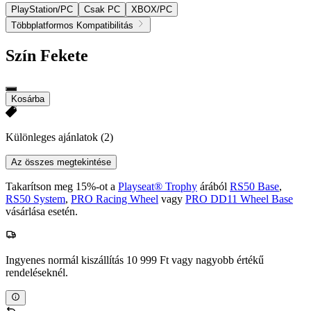
PlayStation/PC
Csak PC
XBOX/PC
Többplatformos Kompatibilitás
Szín
Fekete
Kosárba
Különleges ajánlatok
(2)
Az összes megtekintése
Takarítson meg 15%-ot a
Playseat® Trophy
árából
RS50 Base
,
RS50 System
,
PRO Racing Wheel
vagy
PRO DD11 Wheel Base
vásárlása esetén.
Ingyenes normál kiszállítás 10 999 Ft vagy nagyobb értékű
rendeléseknél.