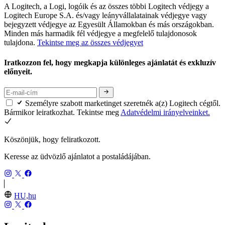
A Logitech, a Logi, logóik és az összes többi Logitech védjegy a
Logitech Europe S.A. és/vagy leányvállalatainak védjegye vagy
bejegyzett védjegye az Egyesült Államokban és más országokban.
Minden más harmadik fél védjegye a megfelelő tulajdonosok
tulajdona.
Tekintse meg az összes védjegyet
Iratkozzon fel, hogy megkapja különleges ajánlatát és exkluzív
előnyeit.
Személyre szabott marketinget szeretnék a(z) Logitech cégtől.
Bármikor leiratkozhat. Tekintse meg
Adatvédelmi irányelveinket.
Köszönjük, hogy feliratkozott.
Keresse az üdvözlő ajánlatot a postaládájában.
HU,hu