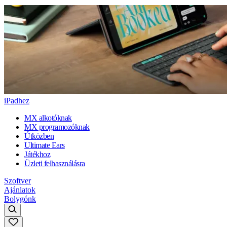
iPadhez
MX alkotóknak
MX programozóknak
Útközben
Ultimate Ears
Játékhoz
Üzleti felhasználásra
Szoftver
Ajánlatok
Bolygónk