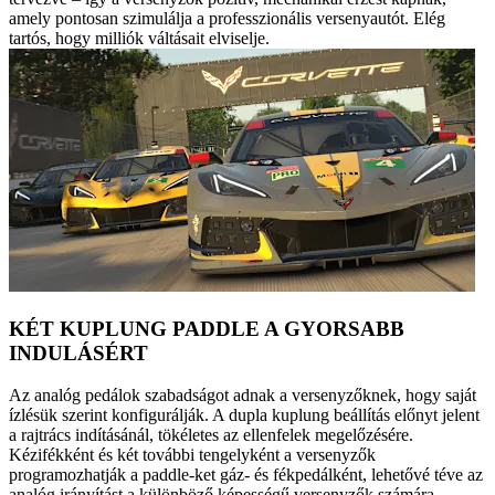
amely pontosan szimulálja a professzionális versenyautót. Elég
tartós, hogy milliók váltásait elviselje.
KÉT KUPLUNG PADDLE A GYORSABB
INDULÁSÉRT
Az analóg pedálok szabadságot adnak a versenyzőknek, hogy saját
ízlésük szerint konfigurálják. A dupla kuplung beállítás előnyt jelent
a rajtrács indításánál, tökéletes az ellenfelek megelőzésére.
Kézifékként és két további tengelyként a versenyzők
programozhatják a paddle-ket gáz- és fékpedálként, lehetővé téve az
analóg irányítást a különböző képességű versenyzők számára.