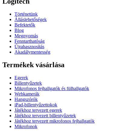
Logitech
Történetünk
Álláslehetőségek
Befektetők
Blog
Megnyomás
Fenntarthatóság
Újrahasznosítás
Akadálymentesség
Termékek vásárlása
Egerek
Billentyűzetek
Mikrofonos fejhallgatók és fülhallgatók
Webkamerák
Hangszórók
iPad-billentyűzettokok
Játékhoz tervezett egerek
Játékhoz tervezett billentyűzetek
Játékhoz tervezett mikrofonos fejhallgatók
Mikrofonok