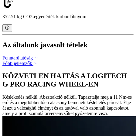
352.51
352.51 kg CO2-egyenérték karbonlábnyom
Az általunk javasolt tételek
Fenntarthatóság
Főbb jellemzők
KÖZVETLEN HAJTÁS A LOGITECH
G PRO RACING WHEEL-EN
Késlekedés nélkül. Absztrakció nélkül. Tapasztalja meg a 11 Nm-es
erő és a megdöbbentően alacsony bemeneti késleltetés párosát. Élje
át azt a valósághű élményt és az autóval való azonnali kapcsolatot,
amely a profi szimulátorversenyzőket győzelemre viszi.