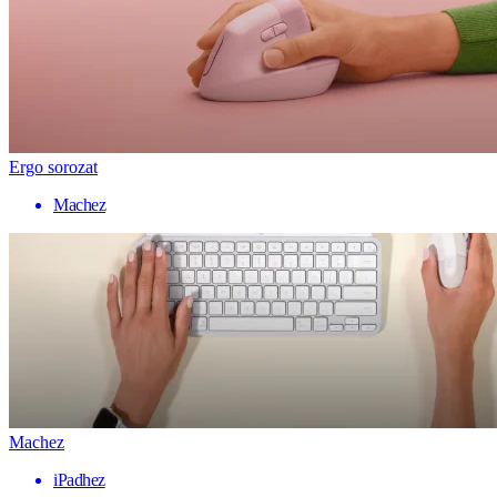
Ergo sorozat
Machez
Machez
iPadhez