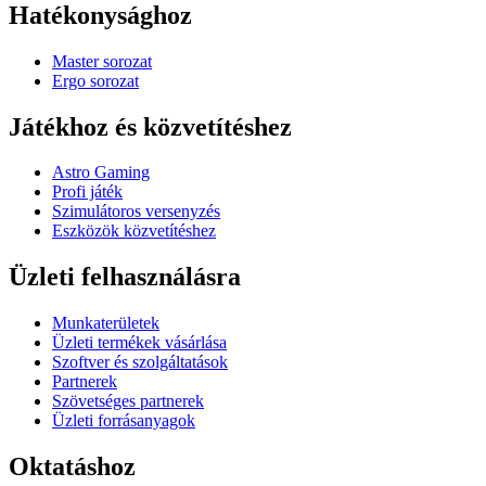
Hatékonysághoz
Master sorozat
Ergo sorozat
Játékhoz és közvetítéshez
Astro Gaming
Profi játék
Szimulátoros versenyzés
Eszközök közvetítéshez
Üzleti felhasználásra
Munkaterületek
Üzleti termékek vásárlása
Szoftver és szolgáltatások
Partnerek
Szövetséges partnerek
Üzleti forrásanyagok
Oktatáshoz