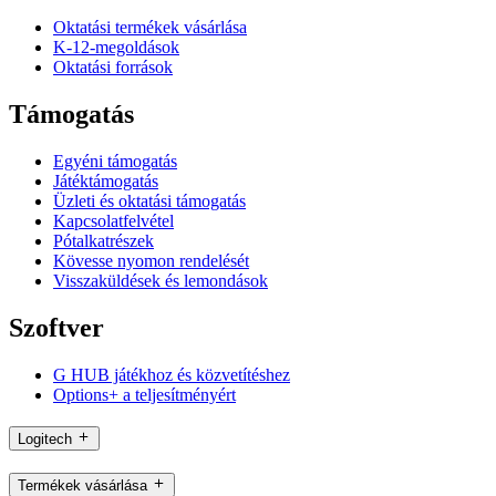
Oktatási termékek vásárlása
K-12-megoldások
Oktatási források
Támogatás
Egyéni támogatás
Játéktámogatás
Üzleti és oktatási támogatás
Kapcsolatfelvétel
Pótalkatrészek
Kövesse nyomon rendelését
Visszaküldések és lemondások
Szoftver
G HUB játékhoz és közvetítéshez
Options+ a teljesítményért
Logitech
Termékek vásárlása