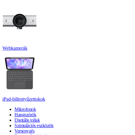
Webkamerák
iPad-billentyűzettokok
Mikrofonok
Hangszórók
Digitális tollak
Szimulációs eszközök
Versenyzés