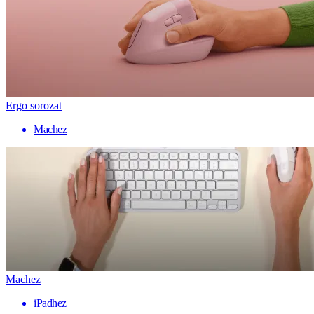
Ergo sorozat
Machez
Machez
iPadhez