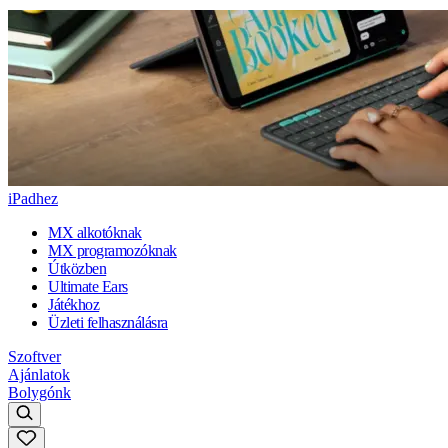
iPadhez
MX alkotóknak
MX programozóknak
Útközben
Ultimate Ears
Játékhoz
Üzleti felhasználásra
Szoftver
Ajánlatok
Bolygónk