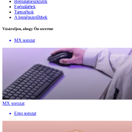
Bemutatóeszközök
Egéralátétek
Tartozékok
A legnépszerűbbek
Vásároljon, ahogy Ön szeretne
MX sorozat
MX sorozat
Ergo sorozat