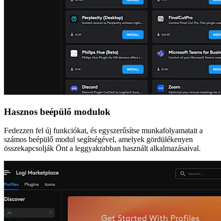
Hasznos beépülő modulok
Fedezzen fel új funkciókat, és egyszerűsítse munkafolyamatait a
számos beépülő modul segítségével, amelyek gördülékenyen
összekapcsolják Önt a leggyakrabban használt alkalmazásaival.