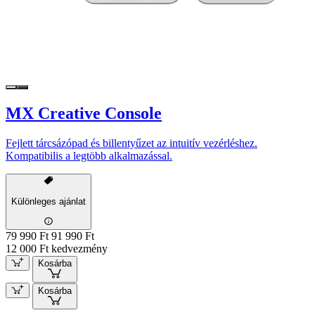
MX Creative Console
Fejlett tárcsázópad és billentyűzet az intuitív vezérléshez.
Kompatibilis a legtöbb alkalmazással.
Különleges ajánlat
79 990 Ft
91 990 Ft
12 000 Ft kedvezmény
Kosárba
Kosárba