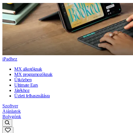
iPadhez
MX alkotóknak
MX programozóknak
Útközben
Ultimate Ears
Játékhoz
Üzleti felhasználásra
Szoftver
Ajánlatok
Bolygónk