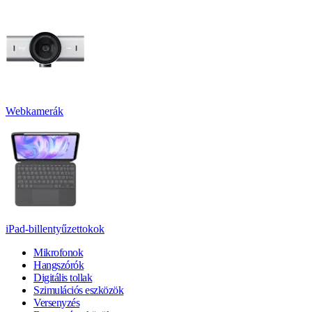
Webkamerák
iPad-billentyűzettokok
Mikrofonok
Hangszórók
Digitális tollak
Szimulációs eszközök
Versenyzés