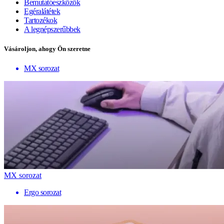
Bemutatóeszközök
Egéralátétek
Tartozékok
A legnépszerűbbek
Vásároljon, ahogy Ön szeretne
MX sorozat
MX sorozat
Ergo sorozat