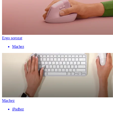
Ergo sorozat
Machez
Machez
iPadhez