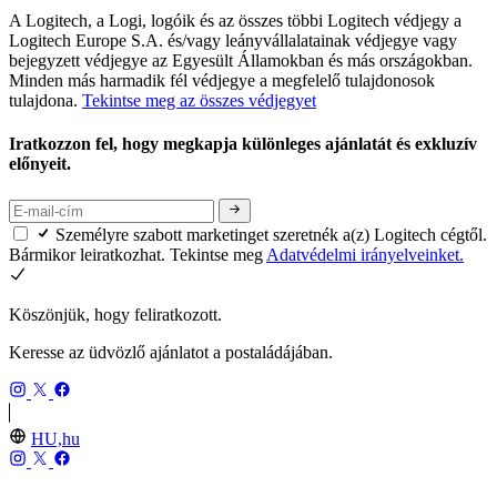
A Logitech, a Logi, logóik és az összes többi Logitech védjegy a
Logitech Europe S.A. és/vagy leányvállalatainak védjegye vagy
bejegyzett védjegye az Egyesült Államokban és más országokban.
Minden más harmadik fél védjegye a megfelelő tulajdonosok
tulajdona.
Tekintse meg az összes védjegyet
Iratkozzon fel, hogy megkapja különleges ajánlatát és exkluzív
előnyeit.
Személyre szabott marketinget szeretnék a(z) Logitech cégtől.
Bármikor leiratkozhat. Tekintse meg
Adatvédelmi irányelveinket.
Köszönjük, hogy feliratkozott.
Keresse az üdvözlő ajánlatot a postaládájában.
HU,hu