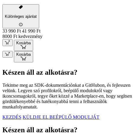
Különleges ajánlat
33 990 Ft
41 990 Ft
8000 Ft kedvezmény
Kosárba
Kosárba
Készen áll az alkotásra?
Tekintse meg az SDK-dokumentációnkat a GitHubon, és fejlesszen
velünk. Legyen szó profilokról, beépülő modulokról vagy
ikoncsomagokról, tegye őket közzé a Marketplace-en, hogy segítsen
gördülékenyebbé és hatékonyabbá tenni a felhasználók
munkafolyamatait.
KEZDÉS
KÜLDJE EL BEÉPÜLŐ MODULJÁT
Készen áll az alkotásra?