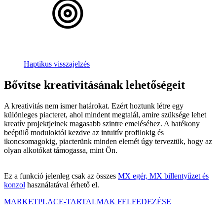
Haptikus visszajelzés
Bővítse kreativitásának lehetőségeit
A kreativitás nem ismer határokat. Ezért hoztunk létre egy
különleges piacteret, ahol mindent megtalál, amire szüksége lehet
kreatív projektjeinek magasabb szintre emeléséhez. A hatékony
beépülő moduloktól kezdve az intuitív profilokig és
ikoncsomagokig, piacterünk minden elemét úgy terveztük, hogy az
olyan alkotókat támogassa, mint Ön.
Ez a funkció jelenleg csak az összes
MX egér, MX billentyűzet és
konzol
használatával érhető el.
MARKETPLACE-TARTALMAK FELFEDEZÉSE