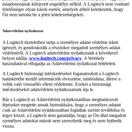
tulajdonosának kifejezett engedélye nélkül. A Logitech nem vonható
felelősségre olyan károk esetén, amelyek abból keletkeztek, hogy
Ön nem tartotta be a jelen kötelezettségeket.
Adatvédelmi nyilatkozat
A Logitech tiszteletben tartja a személyes adatai védelme iránti
igényét, és gondoskodik a részünkre megadott személyes adatai
védelméről. A Logitech adatvédelmi nyilatkozatát a következő
helyen találja:
www.logitech.com/privacy
. A Webhely
használatával elfogadja az Adatvédelmi nyilatkozat feltételeit.
A Logitech biztonsági intézkedéseket foganatosított a Logitech
hatáskörébe kerülő információk elvesztése, módosítása, illetve a
velük való visszaélés elleni védelemre. Ezeket a biztonsági
intézkedéseket adatvédelmi nyilatkozatunk írja le.
Bár a Logitech az Adatvédelmi nyilatkozatában meghatározott
lépéseket megtette annak biztosítására, hogy a személyes adatait
csak az Adatvédelmi nyilatkozatban foglaltak szerint továbbítsa és
tegye közzé, a Logitech nem garantálja, hogy az Ön által megadott
személyes adatokat mások nem szerezhetik meg és nem fejthetik
vissza.