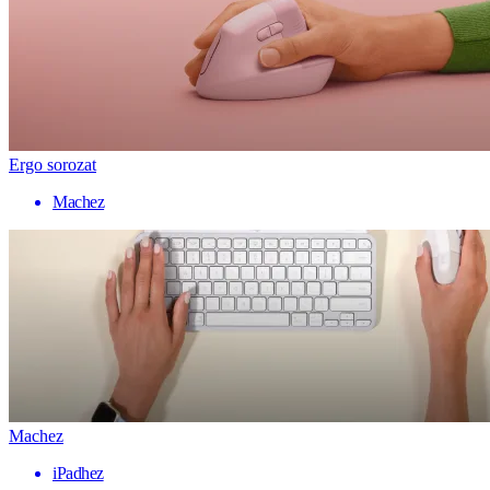
Ergo sorozat
Machez
Machez
iPadhez