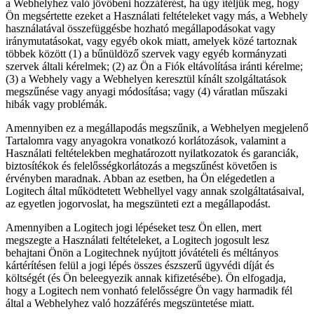
a Webhelyhez való jövőbeni hozzáférést, ha úgy ítéljük meg, hogy
Ön megsértette ezeket a Használati feltételeket vagy más, a Webhely
használatával összefüggésbe hozható megállapodásokat vagy
iránymutatásokat, vagy egyéb okok miatt, amelyek közé tartoznak
többek között (1) a bűnüldöző szervek vagy egyéb kormányzati
szervek általi kérelmek; (2) az Ön a Fiók eltávolítása iránti kérelme;
(3) a Webhely vagy a Webhelyen keresztül kínált szolgáltatások
megszűnése vagy anyagi módosítása; vagy (4) váratlan műszaki
hibák vagy problémák.
Amennyiben ez a megállapodás megszűnik, a Webhelyen megjelenő
Tartalomra vagy anyagokra vonatkozó korlátozások, valamint a
Használati feltételekben meghatározott nyilatkozatok és garanciák,
biztosítékok és felelősségkorlátozás a megszűnést követően is
érvényben maradnak. Abban az esetben, ha Ön elégedetlen a
Logitech által működtetett Webhellyel vagy annak szolgáltatásaival,
az egyetlen jogorvoslat, ha megszünteti ezt a megállapodást.
Amennyiben a Logitech jogi lépéseket tesz Ön ellen, mert
megszegte a Használati feltételeket, a Logitech jogosult lesz
behajtani Önön a Logitechnek nyújtott jóvátételi és méltányos
kártérítésen felül a jogi lépés összes észszerű ügyvédi díját és
költségét (és Ön beleegyezik annak kifizetésébe). Ön elfogadja,
hogy a Logitech nem vonható felelősségre Ön vagy harmadik fél
által a Webhelyhez való hozzáférés megszüntetése miatt.