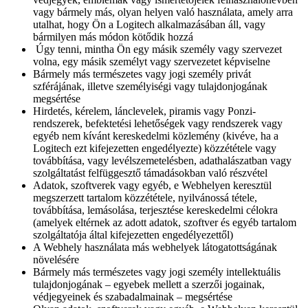
vagy bármely más, olyan helyen való használata, amely arra
utalhat, hogy Ön a Logitech alkalmazásában áll, vagy
bármilyen más módon kötődik hozzá
Úgy tenni, mintha Ön egy másik személy vagy szervezet
volna, egy másik személyt vagy szervezetet képviselne
Bármely más természetes vagy jogi személy privát
szférájának, illetve személyiségi vagy tulajdonjogának
megsértése
Hirdetés, kérelem, lánclevelek, piramis vagy Ponzi-
rendszerek, befektetési lehetőségek vagy rendszerek vagy
egyéb nem kívánt kereskedelmi közlemény (kivéve, ha a
Logitech ezt kifejezetten engedélyezte) közzététele vagy
továbbítása, vagy levélszemetelésben, adathalászatban vagy
szolgáltatást felfüggesztő támadásokban való részvétel
Adatok, szoftverek vagy egyéb, e Webhelyen keresztül
megszerzett tartalom közzététele, nyilvánossá tétele,
továbbítása, lemásolása, terjesztése kereskedelmi célokra
(amelyek eltérnek az adott adatok, szoftver és egyéb tartalom
szolgáltatója által kifejezetten engedélyezettől)
A Webhely használata más webhelyek látogatottságának
növelésére
Bármely más természetes vagy jogi személy intellektuális
tulajdonjogának – egyebek mellett a szerzői jogainak,
védjegyeinek és szabadalmainak – megsértése