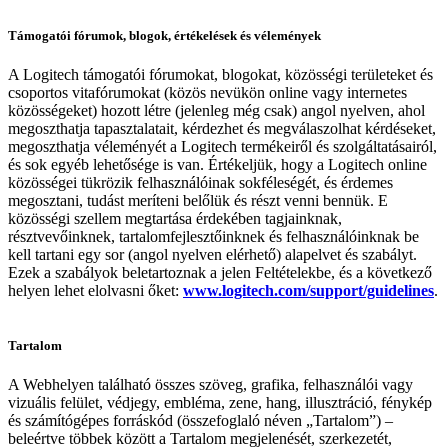
Támogatói fórumok, blogok, értékelések és vélemények
A Logitech támogatói fórumokat, blogokat, közösségi területeket és
csoportos vitafórumokat (közös nevükön online vagy internetes
közösségeket) hozott létre (jelenleg még csak) angol nyelven, ahol
megoszthatja tapasztalatait, kérdezhet és megválaszolhat kérdéseket,
megoszthatja véleményét a Logitech termékeiről és szolgáltatásairól,
és sok egyéb lehetősége is van. Értékeljük, hogy a Logitech online
közösségei tükrözik felhasználóinak sokféleségét, és érdemes
megosztani, tudást meríteni belőlük és részt venni bennük. E
közösségi szellem megtartása érdekében tagjainknak,
résztvevőinknek, tartalomfejlesztőinknek és felhasználóinknak be
kell tartani egy sor (angol nyelven elérhető) alapelvet és szabályt.
Ezek a szabályok beletartoznak a jelen Feltételekbe, és a következő
helyen lehet elolvasni őket:
www.logitech.com/support/guidelines
.
Tartalom
A Webhelyen található összes szöveg, grafika, felhasználói vagy
vizuális felület, védjegy, embléma, zene, hang, illusztráció, fénykép
és számítógépes forráskód (összefoglaló néven „Tartalom”) –
beleértve többek között a Tartalom megjelenését, szerkezetét,