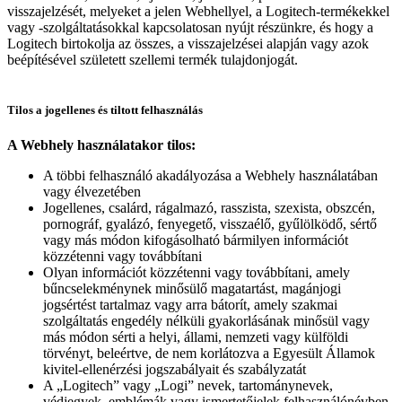
visszajelzését, melyeket a jelen Webhellyel, a Logitech-termékekkel
vagy -szolgáltatásokkal kapcsolatosan nyújt részünkre, és hogy a
Logitech birtokolja az összes, a visszajelzései alapján vagy azok
beépítésével született szellemi termék tulajdonjogát.
Tilos a jogellenes és tiltott felhasználás
A Webhely használatakor tilos:
A többi felhasználó akadályozása a Webhely használatában
vagy élvezetében
Jogellenes, csalárd, rágalmazó, rasszista, szexista, obszcén,
pornográf, gyalázó, fenyegető, visszaélő, gyűlölködő, sértő
vagy más módon kifogásolható bármilyen információt
közzétenni vagy továbbítani
Olyan információt közzétenni vagy továbbítani, amely
bűncselekménynek minősülő magatartást, magánjogi
jogsértést tartalmaz vagy arra bátorít, amely szakmai
szolgáltatás engedély nélküli gyakorlásának minősül vagy
más módon sérti a helyi, állami, nemzeti vagy külföldi
törvényt, beleértve, de nem korlátozva a Egyesült Államok
kivitel-ellenérzési jogszabályait és szabályzatát
A „Logitech” vagy „Logi” nevek, tartománynevek,
védjegyek, emblémák vagy ismertetőjelek felhasználónévben