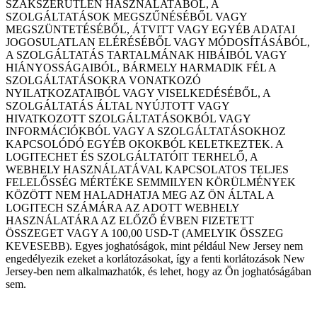
SZAKSZERŰTLEN HASZNÁLATÁBÓL, A
SZOLGÁLTATÁSOK MEGSZŰNÉSÉBŐL VAGY
MEGSZÜNTETÉSÉBŐL, ÁTVITT VAGY EGYÉB ADATAI
JOGOSULATLAN ELÉRÉSÉBŐL VAGY MÓDOSÍTÁSÁBÓL,
A SZOLGÁLTATÁS TARTALMÁNAK HIBÁIBÓL VAGY
HIÁNYOSSÁGAIBÓL, BÁRMELY HARMADIK FÉL A
SZOLGÁLTATÁSOKRA VONATKOZÓ
NYILATKOZATAIBÓL VAGY VISELKEDÉSÉBŐL, A
SZOLGÁLTATÁS ÁLTAL NYÚJTOTT VAGY
HIVATKOZOTT SZOLGÁLTATÁSOKBÓL VAGY
INFORMÁCIÓKBÓL VAGY A SZOLGÁLTATÁSOKHOZ
KAPCSOLÓDÓ EGYÉB OKOKBÓL KELETKEZTEK. A
LOGITECHET ÉS SZOLGÁLTATÓIT TERHELŐ, A
WEBHELY HASZNÁLATÁVAL KAPCSOLATOS TELJES
FELELŐSSÉG MÉRTÉKE SEMMILYEN KÖRÜLMÉNYEK
KÖZÖTT NEM HALADHATJA MEG AZ ÖN ÁLTAL A
LOGITECH SZÁMÁRA AZ ADOTT WEBHELY
HASZNÁLATÁRA AZ ELŐZŐ ÉVBEN FIZETETT
ÖSSZEGET VAGY A 100,00 USD-T (AMELYIK ÖSSZEG
KEVESEBB). Egyes joghatóságok, mint például New Jersey nem
engedélyezik ezeket a korlátozásokat, így a fenti korlátozások New
Jersey-ben nem alkalmazhatók, és lehet, hogy az Ön joghatóságában
sem.