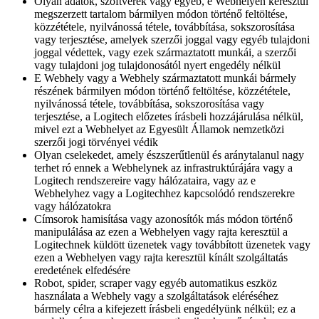
Olyan adatok, szoftverek vagy egyéb, e Webhelyen keresztül
megszerzett tartalom bármilyen módon történő feltöltése,
közzététele, nyilvánossá tétele, továbbítása, sokszorosítása
vagy terjesztése, amelyek szerzői joggal vagy egyéb tulajdoni
joggal védettek, vagy ezek származtatott munkái, a szerzői
vagy tulajdoni jog tulajdonosától nyert engedély nélkül
E Webhely vagy a Webhely származtatott munkái bármely
részének bármilyen módon történő feltöltése, közzététele,
nyilvánossá tétele, továbbítása, sokszorosítása vagy
terjesztése, a Logitech előzetes írásbeli hozzájárulása nélkül,
mivel ezt a Webhelyet az Egyesült Államok nemzetközi
szerzői jogi törvényei védik
Olyan cselekedet, amely észszerűtlenül és aránytalanul nagy
terhet ró ennek a Webhelynek az infrastruktúrájára vagy a
Logitech rendszereire vagy hálózataira, vagy az e
Webhelyhez vagy a Logitechhez kapcsolódó rendszerekre
vagy hálózatokra
Címsorok hamisítása vagy azonosítók más módon történő
manipulálása az ezen a Webhelyen vagy rajta keresztül a
Logitechnek küldött üzenetek vagy továbbított üzenetek vagy
ezen a Webhelyen vagy rajta keresztül kínált szolgáltatás
eredetének elfedésére
Robot, spider, scraper vagy egyéb automatikus eszköz
használata a Webhely vagy a szolgáltatások eléréséhez
bármely célra a kifejezett írásbeli engedélyünk nélkül; ez a