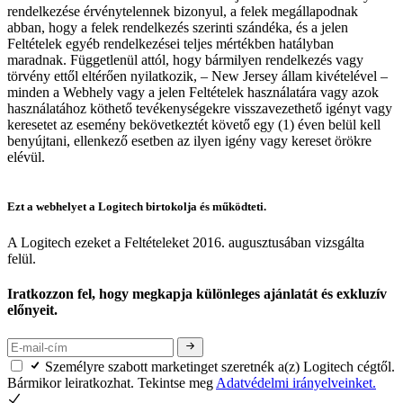
rendelkezése érvénytelennek bizonyul, a felek megállapodnak
abban, hogy a felek rendelkezés szerinti szándéka, és a jelen
Feltételek egyéb rendelkezései teljes mértékben hatályban
maradnak. Függetlenül attól, hogy bármilyen rendelkezés vagy
törvény ettől eltérően nyilatkozik, – New Jersey állam kivételével –
minden a Webhely vagy a jelen Feltételek használatára vagy azok
használatához köthető tevékenységekre visszavezethető igényt vagy
keresetet az esemény bekövetkeztét követő egy (1) éven belül kell
benyújtani, ellenkező esetben az ilyen igény vagy kereset örökre
elévül.
Ezt a webhelyet a Logitech birtokolja és működteti.
A Logitech ezeket a Feltételeket 2016. augusztusában vizsgálta
felül.
Iratkozzon fel, hogy megkapja különleges ajánlatát és exkluzív
előnyeit.
Személyre szabott marketinget szeretnék a(z) Logitech cégtől.
Bármikor leiratkozhat. Tekintse meg
Adatvédelmi irányelveinket.