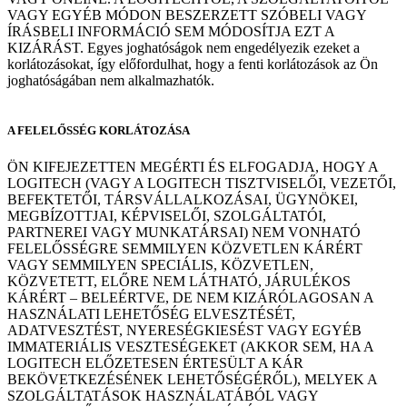
VAGY EGYÉB MÓDON BESZERZETT SZÓBELI VAGY
ÍRÁSBELI INFORMÁCIÓ SEM MÓDOSÍTJA EZT A
KIZÁRÁST. Egyes joghatóságok nem engedélyezik ezeket a
korlátozásokat, így előfordulhat, hogy a fenti korlátozások az Ön
joghatóságában nem alkalmazhatók.
A FELELŐSSÉG KORLÁTOZÁSA
ÖN KIFEJEZETTEN MEGÉRTI ÉS ELFOGADJA, HOGY A
LOGITECH (VAGY A LOGITECH TISZTVISELŐI, VEZETŐI,
BEFEKTETŐI, TÁRSVÁLLALKOZÁSAI, ÜGYNÖKEI,
MEGBÍZOTTJAI, KÉPVISELŐI, SZOLGÁLTATÓI,
PARTNEREI VAGY MUNKATÁRSAI) NEM VONHATÓ
FELELŐSSÉGRE SEMMILYEN KÖZVETLEN KÁRÉRT
VAGY SEMMILYEN SPECIÁLIS, KÖZVETLEN,
KÖZVETETT, ELŐRE NEM LÁTHATÓ, JÁRULÉKOS
KÁRÉRT – BELEÉRTVE, DE NEM KIZÁRÓLAGOSAN A
HASZNÁLATI LEHETŐSÉG ELVESZTÉSÉT,
ADATVESZTÉST, NYERESÉGKIESÉST VAGY EGYÉB
IMMATERIÁLIS VESZTESÉGEKET (AKKOR SEM, HA A
LOGITECH ELŐZETESEN ÉRTESÜLT A KÁR
BEKÖVETKEZÉSÉNEK LEHETŐSÉGÉRŐL), MELYEK A
SZOLGÁLTATÁSOK HASZNÁLATÁBÓL VAGY