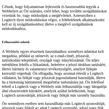
Célunk, hogy folyamatosan fejlesszük és hasznosabbá tegyük a
Webhelyet az Ön számára, ezért lehet, hogy további szolgáltatásokat
vezetünk be, vagy módosítjuk a meglévőeket. Amennyiben a
Logitech ilyen módosításokat végez, a feltételeknek alkalmazkodni
kell az új szolgáltatásokhoz illetve a meglévő szolgáltatások
módosításaihoz.
Felhasználói adatok
A Webhely egyes részeinek használatához személyes adatokat kell
megadnia, például az utónevét, az e-mail-címét, jelszavát,
tartózkodási települését, országát vagy irányítószámát. Ön teljes
mértékben felelős a fiókadatok, beleértve a jelszó titokban tartásáért,
illetve bármely és valamennyi tevékenységért, amelyet fiókján
keresztül végrehajt. Ön elfogadja, hogy azonnal értesíti a Logitech
vállalatot, ha fiókját vagy jelszavát jogosulatlanul használják, illetve
ha a biztonság bárminemű megsértése tudomására jut. Ön felelőssé
tehető a Logitech vagy a Webhely más felhasználója vagy látogatója
által elszenvedett károkért, amelyek azáltal keletkeztek, hogy
Logitech azonosítóját, jelszavát vagy fiókját más személy használta.
Ön semmilyen esetben sem használhatja más Logitech azonosítóját,
jelszavát vagy fiókját az adott Logitech azonosító, jelszó vagy fiók