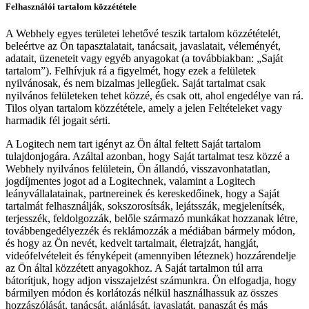
Felhasználói tartalom közzététele
A Webhely egyes területei lehetővé teszik tartalom közzétételét,
beleértve az Ön tapasztalatait, tanácsait, javaslatait, véleményét,
adatait, üzeneteit vagy egyéb anyagokat (a továbbiakban: „Saját
tartalom”). Felhívjuk rá a figyelmét, hogy ezek a felületek
nyilvánosak, és nem bizalmas jellegűek. Saját tartalmat csak
nyilvános felületeken tehet közzé, és csak ott, ahol engedélye van rá.
Tilos olyan tartalom közzététele, amely a jelen Feltételeket vagy
harmadik fél jogait sérti.
A Logitech nem tart igényt az Ön által feltett Saját tartalom
tulajdonjogára. Azáltal azonban, hogy Saját tartalmat tesz közzé a
Webhely nyilvános felületein, Ön állandó, visszavonhatatlan,
jogdíjmentes jogot ad a Logitechnek, valamint a Logitech
leányvállalatainak, partnereinek és kereskedőinek, hogy a Saját
tartalmát felhasználják, sokszorosítsák, lejátsszák, megjelenítsék,
terjesszék, feldolgozzák, belőle származó munkákat hozzanak létre,
továbbengedélyezzék és reklámozzák a médiában bármely módon,
és hogy az Ön nevét, kedvelt tartalmait, életrajzát, hangját,
videófelvételeit és fényképeit (amennyiben léteznek) hozzárendelje
az Ön által közzétett anyagokhoz. A Saját tartalmon túl arra
bátorítjuk, hogy adjon visszajelzést számunkra. Ön elfogadja, hogy
bármilyen módon és korlátozás nélkül használhassuk az összes
hozzászólását, tanácsát, ajánlását, javaslatát, panaszát és más