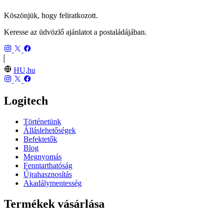
Köszönjük, hogy feliratkozott.
Keresse az üdvözlő ajánlatot a postaládájában.
HU,hu
Logitech
Történetünk
Álláslehetőségek
Befektetők
Blog
Megnyomás
Fenntarthatóság
Újrahasznosítás
Akadálymentesség
Termékek vásárlása