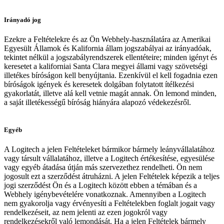
Irányadó jog
Ezekre a Feltételekre és az Ön Webhely-használatára az Amerikai
Egyesült Államok és Kalifornia állam jogszabályai az irányadóak,
tekintet nélkül a jogszabályrendszerek ellentéteire; minden igényt és
keresetet a kaliforniai Santa Clara megyei állami vagy szövetségi
illetékes bíróságon kell benyújtania. Ezenkívül el kell fogadnia ezen
bíróságok igények és keresetek dolgában folytatott ítélkezési
gyakorlatát, illetve alá kell vetnie magát annak. Ön lemond minden,
a saját illetékességű bíróság hiányára alapozó védekezésről.
Egyéb
A Logitech a jelen Feltételeket bármikor bármely leányvállalatához
vagy társult vállalatához, illetve a Logitech értékesítése, egyesülése
vagy egyéb átadása útján más szervezethez rendelheti. Ön nem
jogosult ezt a szerződést átruházni. A jelen Feltételek képezik a teljes
jogi szerződést Ön és a Logitech között ebben a témában és a
Webhely igénybevételére vonatkoznak. Amennyiben a Logitech
nem gyakorolja vagy érvényesíti a Feltételekben foglalt jogait vagy
rendelkezéseit, az nem jelenti az ezen jogokról vagy
rendelkezésekről való lemondását. Ha a jelen Feltételek bármely