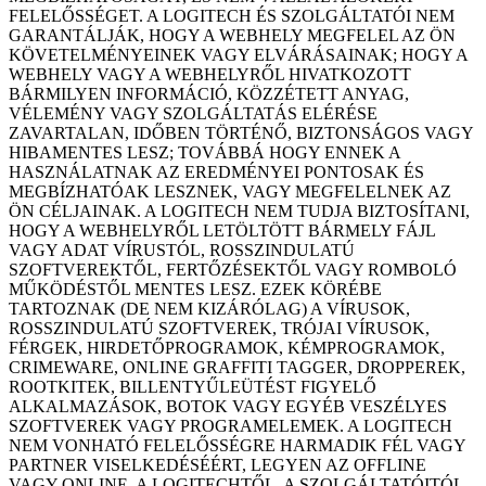
FELELŐSSÉGET. A LOGITECH ÉS SZOLGÁLTATÓI NEM
GARANTÁLJÁK, HOGY A WEBHELY MEGFELEL AZ ÖN
KÖVETELMÉNYEINEK VAGY ELVÁRÁSAINAK; HOGY A
WEBHELY VAGY A WEBHELYRŐL HIVATKOZOTT
BÁRMILYEN INFORMÁCIÓ, KÖZZÉTETT ANYAG,
VÉLEMÉNY VAGY SZOLGÁLTATÁS ELÉRÉSE
ZAVARTALAN, IDŐBEN TÖRTÉNŐ, BIZTONSÁGOS VAGY
HIBAMENTES LESZ; TOVÁBBÁ HOGY ENNEK A
HASZNÁLATNAK AZ EREDMÉNYEI PONTOSAK ÉS
MEGBÍZHATÓAK LESZNEK, VAGY MEGFELELNEK AZ
ÖN CÉLJAINAK. A LOGITECH NEM TUDJA BIZTOSÍTANI,
HOGY A WEBHELYRŐL LETÖLTÖTT BÁRMELY FÁJL
VAGY ADAT VÍRUSTÓL, ROSSZINDULATÚ
SZOFTVEREKTŐL, FERTŐZÉSEKTŐL VAGY ROMBOLÓ
MŰKÖDÉSTŐL MENTES LESZ. EZEK KÖRÉBE
TARTOZNAK (DE NEM KIZÁRÓLAG) A VÍRUSOK,
ROSSZINDULATÚ SZOFTVEREK, TRÓJAI VÍRUSOK,
FÉRGEK, HIRDETŐPROGRAMOK, KÉMPROGRAMOK,
CRIMEWARE, ONLINE GRAFFITI TAGGER, DROPPEREK,
ROOTKITEK, BILLENTYŰLEÜTÉST FIGYELŐ
ALKALMAZÁSOK, BOTOK VAGY EGYÉB VESZÉLYES
SZOFTVEREK VAGY PROGRAMELEMEK. A LOGITECH
NEM VONHATÓ FELELŐSSÉGRE HARMADIK FÉL VAGY
PARTNER VISELKEDÉSÉÉRT, LEGYEN AZ OFFLINE
VAGY ONLINE. A LOGITECHTŐL, A SZOLGÁLTATÓITÓL