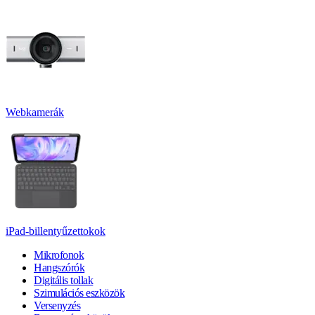
Webkamerák
iPad-billentyűzettokok
Mikrofonok
Hangszórók
Digitális tollak
Szimulációs eszközök
Versenyzés