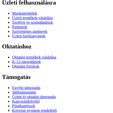
Üzleti felhasználásra
Munkaterületek
Üzleti termékek vásárlása
Szoftver és szolgáltatások
Partnerek
Szövetséges partnerek
Üzleti forrásanyagok
Oktatáshoz
Oktatási termékek vásárlása
K-12-megoldások
Oktatási források
Támogatás
Egyéni támogatás
Játéktámogatás
Üzleti és oktatási támogatás
Kapcsolatfelvétel
Pótalkatrészek
Kövesse nyomon rendelését