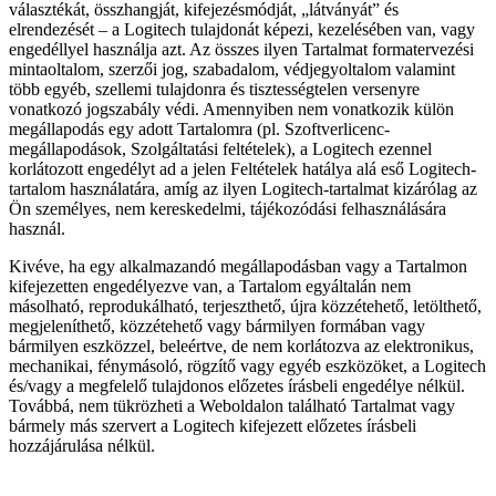
választékát, összhangját, kifejezésmódját, „látványát” és
elrendezését – a Logitech tulajdonát képezi, kezelésében van, vagy
engedéllyel használja azt. Az összes ilyen Tartalmat formatervezési
mintaoltalom, szerzői jog, szabadalom, védjegyoltalom valamint
több egyéb, szellemi tulajdonra és tisztességtelen versenyre
vonatkozó jogszabály védi. Amennyiben nem vonatkozik külön
megállapodás egy adott Tartalomra (pl. Szoftverlicenc-
megállapodások, Szolgáltatási feltételek), a Logitech ezennel
korlátozott engedélyt ad a jelen Feltételek hatálya alá eső Logitech-
tartalom használatára, amíg az ilyen Logitech-tartalmat kizárólag az
Ön személyes, nem kereskedelmi, tájékozódási felhasználására
használ.
Kivéve, ha egy alkalmazandó megállapodásban vagy a Tartalmon
kifejezetten engedélyezve van, a Tartalom egyáltalán nem
másolható, reprodukálható, terjeszthető, újra közzétehető, letölthető,
megjeleníthető, közzétehető vagy bármilyen formában vagy
bármilyen eszközzel, beleértve, de nem korlátozva az elektronikus,
mechanikai, fénymásoló, rögzítő vagy egyéb eszközöket, a Logitech
és/vagy a megfelelő tulajdonos előzetes írásbeli engedélye nélkül.
Továbbá, nem tükrözheti a Weboldalon található Tartalmat vagy
bármely más szervert a Logitech kifejezett előzetes írásbeli
hozzájárulása nélkül.