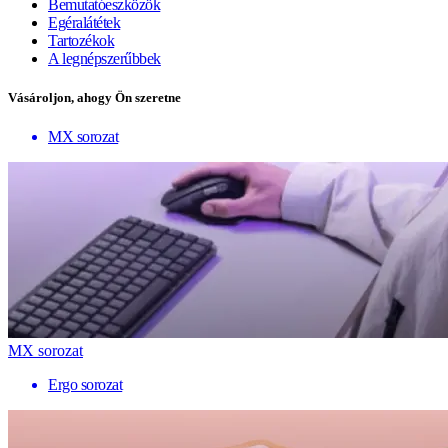
Bemutatóeszközök
Egéralátétek
Tartozékok
A legnépszerűbbek
Vásároljon, ahogy Ön szeretne
MX sorozat
MX sorozat
Ergo sorozat