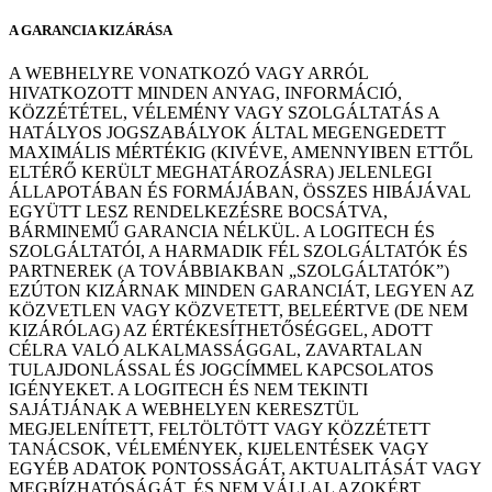
A GARANCIA KIZÁRÁSA
A WEBHELYRE VONATKOZÓ VAGY ARRÓL
HIVATKOZOTT MINDEN ANYAG, INFORMÁCIÓ,
KÖZZÉTÉTEL, VÉLEMÉNY VAGY SZOLGÁLTATÁS A
HATÁLYOS JOGSZABÁLYOK ÁLTAL MEGENGEDETT
MAXIMÁLIS MÉRTÉKIG (KIVÉVE, AMENNYIBEN ETTŐL
ELTÉRŐ KERÜLT MEGHATÁROZÁSRA) JELENLEGI
ÁLLAPOTÁBAN ÉS FORMÁJÁBAN, ÖSSZES HIBÁJÁVAL
EGYÜTT LESZ RENDELKEZÉSRE BOCSÁTVA,
BÁRMINEMŰ GARANCIA NÉLKÜL. A LOGITECH ÉS
SZOLGÁLTATÓI, A HARMADIK FÉL SZOLGÁLTATÓK ÉS
PARTNEREK (A TOVÁBBIAKBAN „SZOLGÁLTATÓK”)
EZÚTON KIZÁRNAK MINDEN GARANCIÁT, LEGYEN AZ
KÖZVETLEN VAGY KÖZVETETT, BELEÉRTVE (DE NEM
KIZÁRÓLAG) AZ ÉRTÉKESÍTHETŐSÉGGEL, ADOTT
CÉLRA VALÓ ALKALMASSÁGGAL, ZAVARTALAN
TULAJDONLÁSSAL ÉS JOGCÍMMEL KAPCSOLATOS
IGÉNYEKET. A LOGITECH ÉS NEM TEKINTI
SAJÁTJÁNAK A WEBHELYEN KERESZTÜL
MEGJELENÍTETT, FELTÖLTÖTT VAGY KÖZZÉTETT
TANÁCSOK, VÉLEMÉNYEK, KIJELENTÉSEK VAGY
EGYÉB ADATOK PONTOSSÁGÁT, AKTUALITÁSÁT VAGY
MEGBÍZHATÓSÁGÁT, ÉS NEM VÁLLAL AZOKÉRT