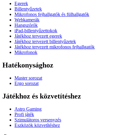
Egerek
Billentyűzetek
Mikrofonos fejhallgatók és fülhallgatók
Webkamerák
Hangszórók
iPad-billentyűzettokok
Játékhoz tervezett egerek
Játékhoz tervezett billentyűzetek
Játékhoz tervezett mikrofonos fejhallgatók
Mikrofonok
Hatékonysághoz
Master sorozat
Ergo sorozat
Játékhoz és közvetítéshez
Astro Gaming
Profi játék
Szimulátoros versenyzés
Eszközök közvetítéshez