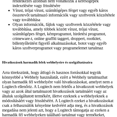
rendelkezés azonban nem vonatkozik a keresőgépek
indexelésére vagy frissítésére
Vírust, trójai vírust, számítógépes férget vagy egyéb káros
összetevőt tartalmazó információk vagy szoftverek közzététele
vagy továbbítása
Olyan információk, fájlok vagy szoftverek közzététele vagy
továbbítása, amely többek között vírust, trójai vírust,
számítógépes férget, kémprogramot, hirdetési programot,
crimeware-t, online graffiti taggert, droppert, rootkitet,
billentyűleütést figyelő alkalmazásokat, botot vagy egyéb
káros szoftverprogramot vagy programelemet tartalmaz
Hivatkozások harmadik felek webhelyeire és szolgáltatásaira
Arra törekszünk, hogy átfogó és hasznos forrásokkal tegyük
könnyebbé a Webhely használatát, ezért a Webhely tartalmazhat
olyan harmadik fél webhelyére való hivatkozásokat, amelyet nem a
Logitech ellenőriz. A Logitech nem felelős a hivatkozott webhelyek
vagy az azok által tartalmazott hivatkozások tartalmáért vagy az
általuk szolgáltatott termékért, illetve ezeknek a webhelyeknek a
módosításáért vagy frissítéséért. A Logitech ezeket a hivatkozásokat
csak a felhasználók kényelme kedvéért adja meg, és a hivatkozások
megadása nem jelenti azt, hogy a Logitech támogatja az ezeken a
harmadik fél webhelyeken található tartalmat vagy termékeket,