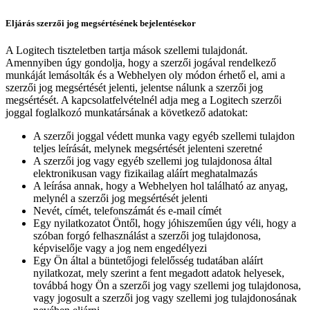
Eljárás szerzői jog megsértésének bejelentésekor
A Logitech tiszteletben tartja mások szellemi tulajdonát.
Amennyiben úgy gondolja, hogy a szerzői jogával rendelkező
munkáját lemásolták és a Webhelyen oly módon érhető el, ami a
szerzői jog megsértését jelenti, jelentse nálunk a szerzői jog
megsértését. A kapcsolatfelvételnél adja meg a Logitech szerzői
joggal foglalkozó munkatársának a következő adatokat:
A szerzői joggal védett munka vagy egyéb szellemi tulajdon
teljes leírását, melynek megsértését jelenteni szeretné
A szerzői jog vagy egyéb szellemi jog tulajdonosa által
elektronikusan vagy fizikailag aláírt meghatalmazás
A leírása annak, hogy a Webhelyen hol található az anyag,
melynél a szerzői jog megsértését jelenti
Nevét, címét, telefonszámát és e-mail címét
Egy nyilatkozatot Öntől, hogy jóhiszeműen úgy véli, hogy a
szóban forgó felhasználást a szerzői jog tulajdonosa,
képviselője vagy a jog nem engedélyezi
Egy Ön által a büntetőjogi felelősség tudatában aláírt
nyilatkozat, mely szerint a fent megadott adatok helyesek,
továbbá hogy Ön a szerzői jog vagy szellemi jog tulajdonosa,
vagy jogosult a szerzői jog vagy szellemi jog tulajdonosának