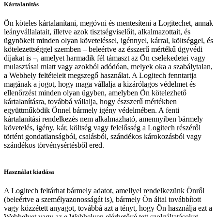
Kártalanítás
Ön köteles kártalanítani, megóvni és mentesíteni a Logitechet, annak
leányvállalatait, illetve azok tisztségviselőit, alkalmazottait, és
ügynökeit minden olyan követeléssel, igénnyel, kárral, költséggel, és
kötelezettséggel szemben – beleértve az ésszerű mértékű ügyvédi
díjakat is –, amelyet harmadik fél támaszt az Ön cselekedetei vagy
mulasztásai miatt vagy azokból adódóan, melyek oka a szabálytalan,
a Webhely feltételeit megszegő használat. A Logitech fenntartja
magának a jogot, hogy maga vállalja a kizárólagos védelmet és
ellenőrzést minden olyan ügyben, amelyben Ön kötelezhető
kártalanításra, továbbá vállalja, hogy észszerű mértékben
együttműködik Önnel bármely igény védelmében. A fenti
kártalanítási rendelkezés nem alkalmazható, amennyiben bármely
követelés, igény, kár, költség vagy felelősség a Logitech részéről
történt gondatlanságból, csalásból, szándékos károkozásból vagy
szándékos törvénysértésből ered.
Használat kiadása
A Logitech feltárhat bármely adatot, amellyel rendelkezünk Önről
(beleértve a személyazonosságát is), bármely Ön által továbbított
vagy közzétett anyagot, továbbá azt a tényt, hogy Ön használja ezt a
Webhelyet vagy az e Webhelyen elérhetővé tett szolgáltatásokat,