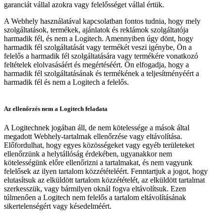
garanciát vállal azokra vagy felelősséget vállal értük.
A Webhely használatával kapcsolatban fontos tudnia, hogy mely
szolgáltatások, termékek, ajánlatok és reklámok szolgáltatója
harmadik fél, és nem a Logitech. Amennyiben úgy dönt, hogy
harmadik fél szolgáltatását vagy termékét veszi igénybe, Ön a
felelős a harmadik fél szolgáltatására vagy termékére vonatkozó
feltételek elolvasásáért és megértéséért. Ön elfogadja, hogy a
harmadik fél szolgáltatásának és termékének a teljesítményéért a
harmadik fél és nem a Logitech a felelős.
Az ellenőrzés nem a Logitech feladata
A Logitechnek jogában áll, de nem kötelessége a mások által
megadott Webhely-tartalmak ellenőrzése vagy eltávolítása.
Előfordulhat, hogy egyes közösségeket vagy egyéb területeket
ellenőrzünk a helytállóság érdekében, ugyanakkor nem
kötelességünk előre ellenőrizni a tartalmakat, és nem vagyunk
felelősek az ilyen tartalom közzétételéért. Fenntartjuk a jogot, hogy
elutasítsuk az elküldött tartalom közzétételét, az elküldött tartalmat
szerkesszük, vagy bármilyen oknál fogva eltávolítsuk. Ezen
túlmenően a Logitech nem felelős a tartalom eltávolításának
sikertelenségért vagy késedelméért.