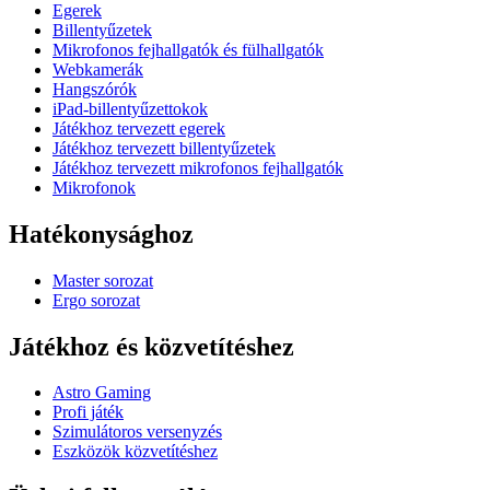
Egerek
Billentyűzetek
Mikrofonos fejhallgatók és fülhallgatók
Webkamerák
Hangszórók
iPad-billentyűzettokok
Játékhoz tervezett egerek
Játékhoz tervezett billentyűzetek
Játékhoz tervezett mikrofonos fejhallgatók
Mikrofonok
Hatékonysághoz
Master sorozat
Ergo sorozat
Játékhoz és közvetítéshez
Astro Gaming
Profi játék
Szimulátoros versenyzés
Eszközök közvetítéshez