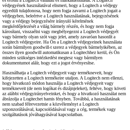
és erősíti a Logitech vállalati és márkaidentitását. A Logitech
védjegyének használatával elismeri, hogy a Logitech a védjegy
egyedüli tulajdonosa, hogy nem fogja zavarni a Logitech jogait a
védjegyben, beleértve a Logitech használatának, bejegyzésének
vagy a védjegy bejegyzésére irányuló kérelmének
megkérdőjelezését a világ bármely részén, és hogy nem fogja
károsítani, visszaélni vagy megbélyegezni a Logitech védjegyét
vagy bármely olyan szót vagy jelet, amely zavaróan hasonlít a
Logitech védjegyeire. Ha Ön a Logitech védjegyeinek használata
során bármilyen goodwill-t szerez a védjegyek bármelyikében, az
összes ilyen goodwill automatikusan a Logitechhez kerül, és Ön
minden szükséges intézkedést megtesz vagy bármilyen
dokumentumot aláír, hogy ezt a jogot érvényesítse.
Használhatja a Logitech védjegyeit vagy termékneveit, hogy
kifejezetten a Logitech termékeire utaljon. A Logitech nem ellenzi,
hogy hivatkozó módon használja a Logitech védjegyeit vagy
termékneveit (de nem logókat és dizájnjeleket), feltéve, hogy követi
az alábbi védjegyirányelveinket, és hogy a hivatkozó használat nem
ábrázolja a Logitechet hamis fényben. Továbbá, a használatának
nem szabad félrevezetnie a közvéleményt a Logitech
szponzorálásával, kapcsolódásával vagy a cég, termékek vagy
szolgáltatások jóváhagyásával kapcsolatban.