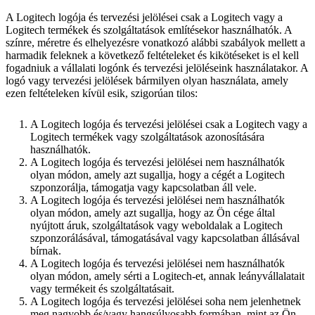
A Logitech logója és tervezési jelölései csak a Logitech vagy a
Logitech termékek és szolgáltatások említésekor használhatók. A
színre, méretre és elhelyezésre vonatkozó alábbi szabályok mellett a
harmadik feleknek a következő feltételeket és kikötéseket is el kell
fogadniuk a vállalati logónk és tervezési jelöléseink használatakor. A
logó vagy tervezési jelölések bármilyen olyan használata, amely
ezen feltételeken kívül esik, szigorúan tilos:
A Logitech logója és tervezési jelölései csak a Logitech vagy a
Logitech termékek vagy szolgáltatások azonosítására
használhatók.
A Logitech logója és tervezési jelölései nem használhatók
olyan módon, amely azt sugallja, hogy a cégét a Logitech
szponzorálja, támogatja vagy kapcsolatban áll vele.
A Logitech logója és tervezési jelölései nem használhatók
olyan módon, amely azt sugallja, hogy az Ön cége által
nyújtott áruk, szolgáltatások vagy weboldalak a Logitech
szponzorálásával, támogatásával vagy kapcsolatban állásával
bírnak.
A Logitech logója és tervezési jelölései nem használhatók
olyan módon, amely sérti a Logitech-et, annak leányvállalatait
vagy termékeit és szolgáltatásait.
A Logitech logója és tervezési jelölései soha nem jelenhetnek
meg nagyobb és/vagy hangsúlyosabb formában, mint az Ön