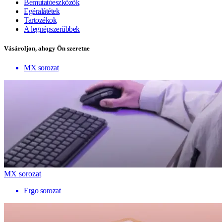
Bemutatóeszközök
Egéralátétek
Tartozékok
A legnépszerűbbek
Vásároljon, ahogy Ön szeretne
MX sorozat
MX sorozat
Ergo sorozat