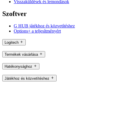
Visszaküldések és lemondások
Szoftver
G HUB játékhoz és közvetítéshez
Options+ a teljesítményért
Logitech
Termékek vásárlása
Hatékonysághoz
Játékhoz és közvetítéshez
Üzleti felhasználásra
Oktatáshoz
Támogatás
Szoftver