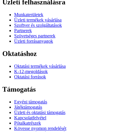
Üzleti felhasználásra
Munkaterületek
Üzleti termékek vásárlása
Szoftver és szolgáltatások
Partnerek
Szövetséges partnerek
Üzleti forrásanyagok
Oktatáshoz
Oktatási termékek vásárlása
K-12-megoldások
Oktatási források
Támogatás
Egyéni támogatás
Játéktámogatás
Üzleti és oktatási támogatás
Kapcsolatfelvétel
Pótalkatrészek
Kövesse nyomon rendelését