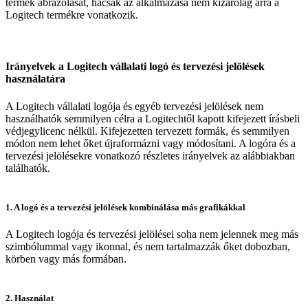
termék ábrázolását, hacsak az alkalmazása nem kizárólag arra a
Logitech termékre vonatkozik.
Irányelvek a Logitech vállalati logó és tervezési jelölések
használatára
A Logitech vállalati logója és egyéb tervezési jelölések nem
használhatók semmilyen célra a Logitechtől kapott kifejezett írásbeli
védjegylicenc nélkül. Kifejezetten tervezett formák, és semmilyen
módon nem lehet őket újraformázni vagy módosítani. A logóra és a
tervezési jelölésekre vonatkozó részletes irányelvek az alábbiakban
találhatók.
1. A logó és a tervezési jelölések kombinálása más grafikákkal
A Logitech logója és tervezési jelölései soha nem jelennek meg más
szimbólummal vagy ikonnal, és nem tartalmazzák őket dobozban,
körben vagy más formában.
2. Használat