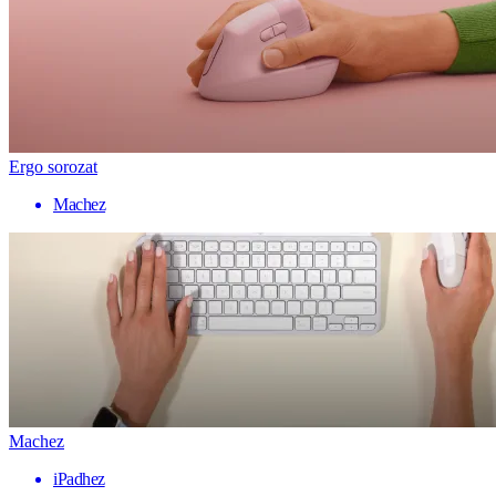
Ergo sorozat
Machez
Machez
iPadhez