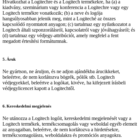
Hivatkozhat a Logitechre és a Logitech termékekre, ha (a) a
kiadvány, szeminárium vagy konferencia a Logitechre vagy egy
Logitech termékre vonatkozik; (b) a neve és logója
hangsúlyosabban jelenik meg, mint a Logiteché az összes
kapcsolódó nyomtatott anyagon; (c) tartalmaz egy nyilatkozatot a
Logitech általi szponzorálásról, kapcsolatról vagy jóváhagyásról; és
(d) tartalmaz egy védjegy-attribúciót, amely megfelel a fent
megadott értesítési formátumnak.
5. Áruk
Ne gyártson, ne áruljon, és ne adjon ajándékba árucikkeket,
beleértve, de nem korlátozva bögrék, pólók stb. Logitech
védjegyekkel, beleértve a logókat, kivéve, ha kifejezett írásbeli
védjegylicencet kapott a Logitechtől.
6. Kereskedelmi megjelenés
Ne utánozza a Logitech logóit, kereskedelmi megjelenését vagy a
Logitech termékek, termékcsomagolás vagy weboldal egyéb elemeit
az anyagaiban, beleértve, de nem korlátozva a hirdetésekre,
termékcsomagolásra, weboldalakra és promóciós anyagokra.