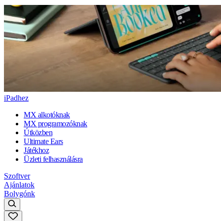
iPadhez
MX alkotóknak
MX programozóknak
Útközben
Ultimate Ears
Játékhoz
Üzleti felhasználásra
Szoftver
Ajánlatok
Bolygónk