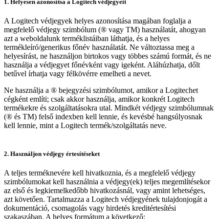
1. Helyesen azonosítsa a Logitech védjegyeit
A Logitech védjegyek helyes azonosítása magában foglalja a
megfelelő védjegy szimbólum (® vagy TM) használatát, ahogyan
azt a weboldalunk terméklistáiban láthatja, és a helyes
termékleíró/generikus főnév használatát. Ne változtassa meg a
helyesírást, ne használjon birtokos vagy többes számú formát, és ne
használja a védjegyet főnévként vagy igeként. Aláhúzhatja, dőlt
betűvel írhatja vagy félkövérre emelheti a nevet.
Ne használja a ® bejegyzési szimbólumot, amikor a Logitechet
cégként említi; csak akkor használja, amikor konkrét Logitech
termékekre és szolgáltatásokra utal. Mindkét védjegy szimbólumnak
(® és TM) felső indexben kell lennie, és kevésbé hangsúlyosnak
kell lennie, mint a Logitech termék/szolgáltatás neve.
2. Használjon védjegy értesítéseket
A teljes terméknevére kell hivatkoznia, és a megfelelő védjegy
szimbólumokat kell használnia a védjegy(ek) teljes megemlítésekor
az első és legkiemelkedőbb hivatkozásnál, vagy amint lehetséges,
azt követően. Tartalmazza a Logitech védjegyének tulajdonjogát a
dokumentáció, csomagolás vagy hirdetés kreditértesítési
szakaszában. A helyes formátum a következő: