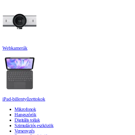
Webkamerák
iPad-billentyűzettokok
Mikrofonok
Hangszórók
Digitális tollak
Szimulációs eszközök
Versenyzés