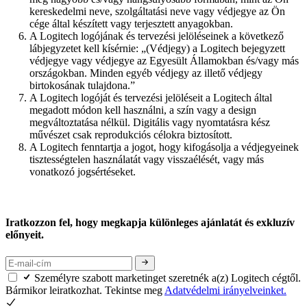
kereskedelmi neve, szolgáltatási neve vagy védjegye az Ön
cége által készített vagy terjesztett anyagokban.
A Logitech logójának és tervezési jelöléseinek a következő
lábjegyzetet kell kísérnie: „(Védjegy) a Logitech bejegyzett
védjegye vagy védjegye az Egyesült Államokban és/vagy más
országokban. Minden egyéb védjegy az illető védjegy
birtokosának tulajdona.”
A Logitech logóját és tervezési jelöléseit a Logitech által
megadott módon kell használni, a szín vagy a design
megváltoztatása nélkül. Digitális vagy nyomtatásra kész
művészet csak reprodukciós célokra biztosított.
A Logitech fenntartja a jogot, hogy kifogásolja a védjegyeinek
tisztességtelen használatát vagy visszaélését, vagy más
vonatkozó jogsértéseket.
Iratkozzon fel, hogy megkapja különleges ajánlatát és exkluzív
előnyeit.
Személyre szabott marketinget szeretnék a(z) Logitech cégtől.
Bármikor leiratkozhat. Tekintse meg
Adatvédelmi irányelveinket.