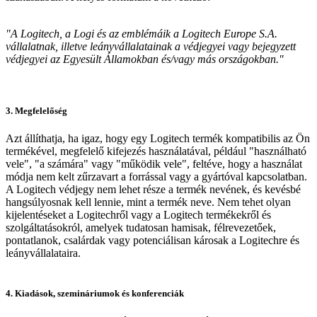
"A Logitech, a Logi és az emblémáik a Logitech Europe S.A.
vállalatnak, illetve leányvállalatainak a védjegyei vagy bejegyzett
védjegyei az Egyesült Államokban és/vagy más országokban."
3. Megfelelőség
Azt állíthatja, ha igaz, hogy egy Logitech termék kompatibilis az Ön
termékével, megfelelő kifejezés használatával, például "használható
vele", "a számára" vagy "működik vele", feltéve, hogy a használat
módja nem kelt zűrzavart a forrással vagy a gyártóval kapcsolatban.
A Logitech védjegy nem lehet része a termék nevének, és kevésbé
hangsúlyosnak kell lennie, mint a termék neve. Nem tehet olyan
kijelentéseket a Logitechről vagy a Logitech termékekről és
szolgáltatásokról, amelyek tudatosan hamisak, félrevezetőek,
pontatlanok, csalárdak vagy potenciálisan károsak a Logitechre és
leányvállalataira.
4. Kiadások, szemináriumok és konferenciák