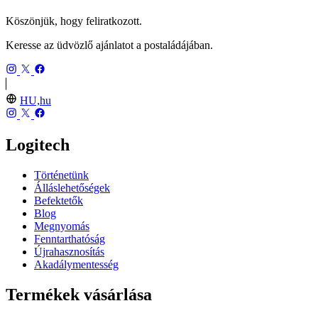
Köszönjük, hogy feliratkozott.
Keresse az üdvözlő ajánlatot a postaládájában.
HU,hu
Logitech
Történetünk
Álláslehetőségek
Befektetők
Blog
Megnyomás
Fenntarthatóság
Újrahasznosítás
Akadálymentesség
Termékek vásárlása