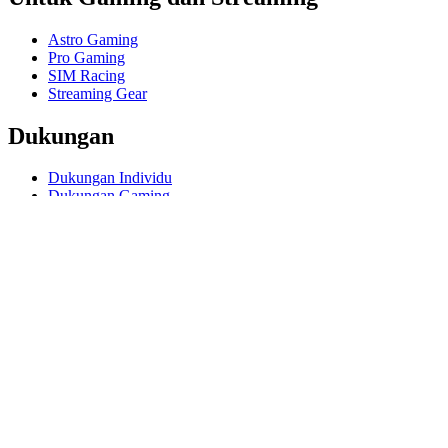
Astro Gaming
Pro Gaming
SIM Racing
Streaming Gear
Dukungan
Dukungan Individu
Dukungan Gaming
Dukungan Bisnis Pendidikan
Hubungi kami
Software
GHub untuk Gaming Streaming
Options+ untuk Performa
Logitech
Prodotti