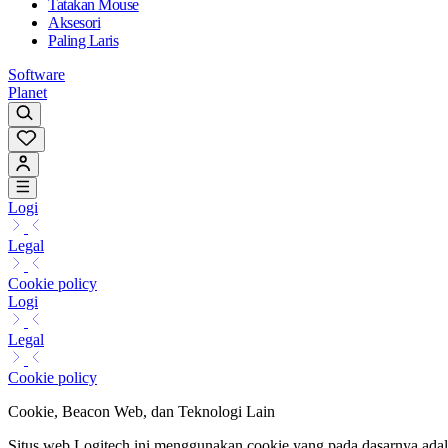
Tatakan Mouse
Aksesori
Paling Laris
Software
Planet
Logi
Legal
Cookie policy
Logi
Legal
Cookie policy
Cookie, Beacon Web, dan Teknologi Lain
Situs web Logitech ini menggunakan cookie yang pada dasarnya adalah