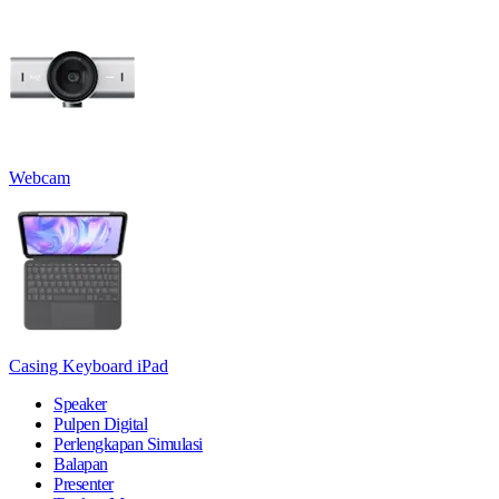
Webcam
Casing Keyboard iPad
Speaker
Pulpen Digital
Perlengkapan Simulasi
Balapan
Presenter