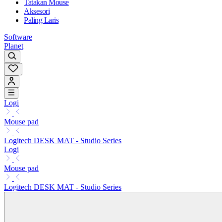
Tatakan Mouse
Aksesori
Paling Laris
Software
Planet
Logi
Mouse pad
Logitech DESK MAT - Studio Series
Logi
Mouse pad
Logitech DESK MAT - Studio Series