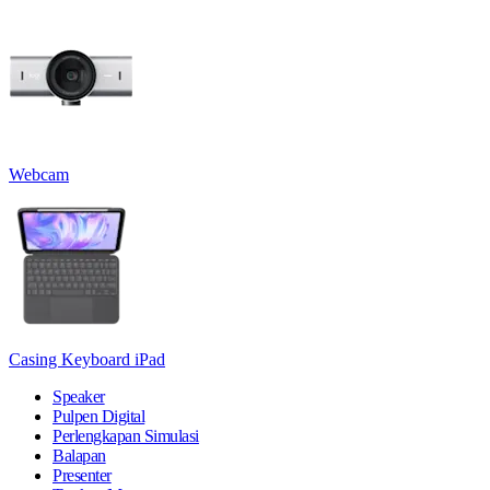
Webcam
Casing Keyboard iPad
Speaker
Pulpen Digital
Perlengkapan Simulasi
Balapan
Presenter