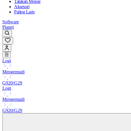
Tatakan Mouse
Aksesori
Paling Laris
Software
Planet
Logi
Mengemudi
G920/G29
Logi
Mengemudi
G920/G29