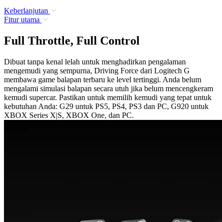
Keberlanjutan
Fitur utama
Full Throttle, Full Control
Dibuat tanpa kenal lelah untuk menghadirkan pengalaman
mengemudi yang sempurna, Driving Force dari Logitech G
membawa game balapan terbaru ke level tertinggi. Anda belum
mengalami simulasi balapan secara utuh jika belum mencengkeram
kemudi supercar. Pastikan untuk memilih kemudi yang tepat untuk
kebutuhan Anda: G29 untuk PS5, PS4, PS3 dan PC, G920 untuk
XBOX Series X|S, XBOX One, dan PC.