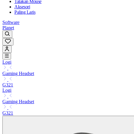
Tatakan Mouse
Aksesori
Paling Laris
Software
Planet
Logi
Gaming Headset
G321
Logi
Gaming Headset
G321