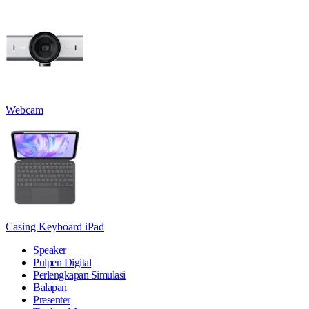
Webcam
Casing Keyboard iPad
Speaker
Pulpen Digital
Perlengkapan Simulasi
Balapan
Presenter