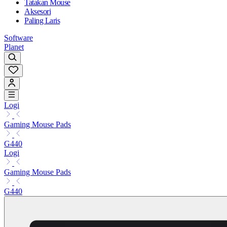
Tatakan Mouse
Aksesori
Paling Laris
Software
Planet
Logi
Gaming Mouse Pads
G440
Logi
Gaming Mouse Pads
G440