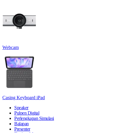
Webcam
Casing Keyboard iPad
Speaker
Pulpen Digital
Perlengkapan Simulasi
Balapan
Presenter